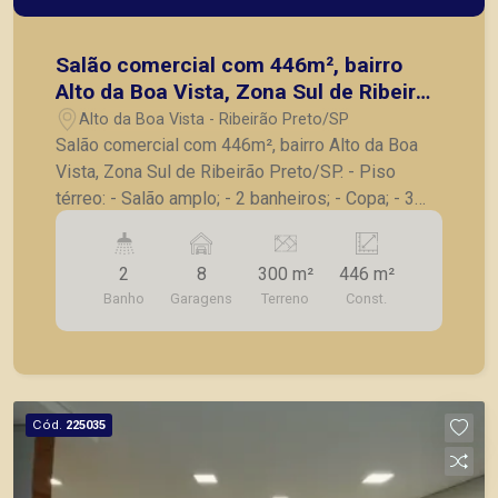
Salão comercial com 446m², bairro
Alto da Boa Vista, Zona Sul de Ribeirão
Preto/SP.
Alto da Boa Vista - Ribeirão Preto/SP
Salão comercial com 446m², bairro Alto da Boa
Vista, Zona Sul de Ribeirão Preto/SP. - Piso
térreo: - Salão amplo; - 2 banheiros; - Copa; - 3
vagas privativas recuadas na frente; - 8 vagas no
subsolo. Também temos imóveis no Nova
2
8
300 m²
446 m²
Aliança, Nova Aliança Sul, Jardim Botânico,
Banho
Garagens
Terreno
Const.
imóveis comerciais, casas e apartamentos
próximos a mercados, farmácias, escolas, além
de pontos comerciais localizados na Zona Sul.
Cód.
225035