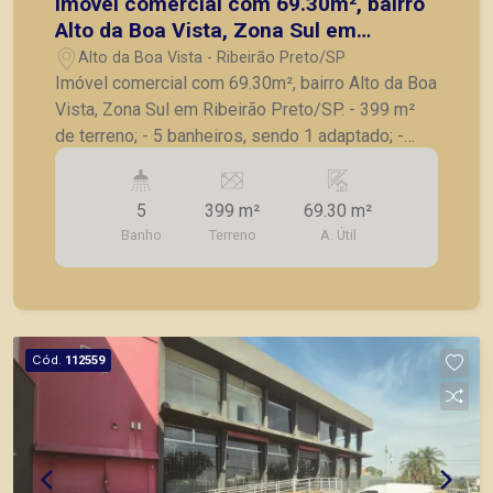
Imóvel comercial com 69.30m², bairro
Alto da Boa Vista, Zona Sul em
Ribeirão Preto/SP.
Alto da Boa Vista - Ribeirão Preto/SP
Imóvel comercial com 69.30m², bairro Alto da Boa
Vista, Zona Sul em Ribeirão Preto/SP. - 399 m²
de terreno; - 5 banheiros, sendo 1 adaptado; -
Escritório; - Esquina em avenida de grande fluxo
da zona sul. A Piramid tem como objetivo atender
5
399 m²
69.30 m²
seus clientes com agilidade e segurança, em
Banho
Terreno
A. Útil
locação, vendas de imóveis prontos, usados ou
mesmo nos principais lançamentos da cidade de
Ribeirão Preto.
Cód.
112559