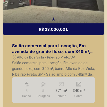
R$ 23.000,00 L
Salão comercial para Locação, Em
avenida de grande fluxo, com 340m²,
bairro Alto da Boa Vista, Ribeirão
Alto da Boa Vista - Ribeirão Preto/SP
Preto/SP
Salão comercial para Locação, Em avenida de
grande fluxo, com 340m², bairro Alto da Boa Vista,
Ribeirão Preto/SP - Salão amplo com 340m² de
área construída; - 04 Banheiros; - Mezanino - 5
vagas recuadas - Imóvel localizado em avenida
4
5
371 m²
340 m²
de grande fluxo; A Piramid tem como objetivo
Banho
Garagens
Terreno
Const.
atender seus clientes com agilidade e segurança,
em locação, vendas de imóveis prontos, usados