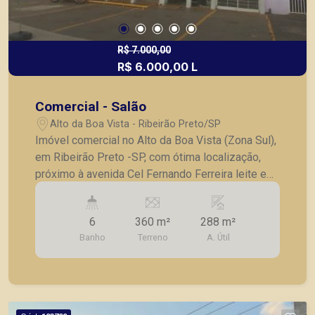
R$ 7.000,00
R$ 6.000,00 L
Comercial - Salão
Alto da Boa Vista - Ribeirão Preto/SP
Imóvel comercial no Alto da Boa Vista (Zona Sul),
em Ribeirão Preto -SP, com ótima localização,
próximo à avenida Cel Fernando Ferreira leite e
João Fiúsa, na parte superior, contendo: - Amplos
salões com vão livre; - Ambientes com ares
6
360 m²
288 m²
condicionados; - Divisórias em Drywall (podendo
Banho
Terreno
A. Útil
ser retiradas) - Várias salas; - Banheiros
masculinos e femininos; - Lavabo; - Iluminação
completa.