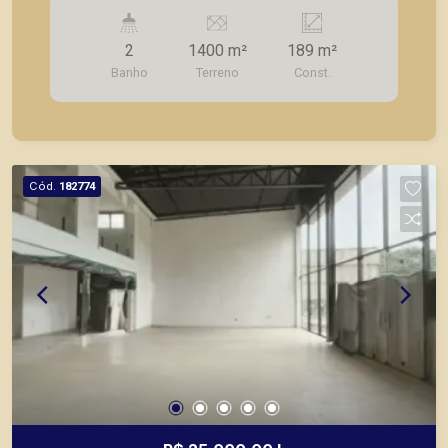
imóvel comercial da Avenida Presidente Vargas,
antiga Onda do Peixe (consultar valor).
2
1400 m²
189 m²
Banho
Terreno
Const.
Cód.
182774