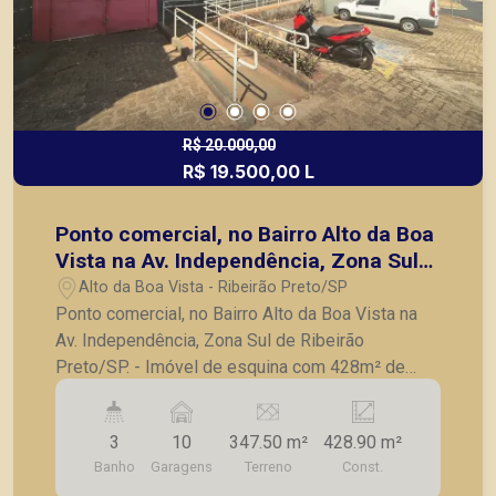
R$ 20.000,00
R$ 19.500,00 L
Ponto comercial, no Bairro Alto da Boa
Vista na Av. Independência, Zona Sul
de Ribeirão Preto/SP.
Alto da Boa Vista - Ribeirão Preto/SP
Ponto comercial, no Bairro Alto da Boa Vista na
Av. Independência, Zona Sul de Ribeirão
Preto/SP. - Imóvel de esquina com 428m² de
área construída; - Salão; - Copa; - Depósito; - 3
banheiros; - 10 vagas de estacionamento. A
3
10
347.50 m²
428.90 m²
Piramid tem como objetivo atender seus clientes
Banho
Garagens
Terreno
Const.
com agilidade e segurança, em locação, vendas