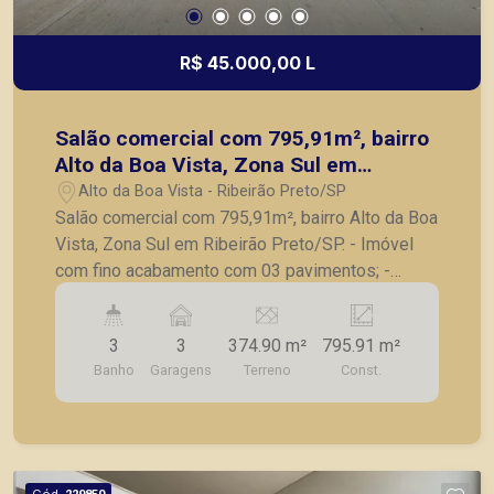
R$ 45.000,00 L
Salão comercial com 795,91m², bairro
Alto da Boa Vista, Zona Sul em
Ribeirão Preto/SP.
Alto da Boa Vista - Ribeirão Preto/SP
Salão comercial com 795,91m², bairro Alto da Boa
Vista, Zona Sul em Ribeirão Preto/SP. - Imóvel
com fino acabamento com 03 pavimentos; -
Esquina de maior prestigio em Ribeirão Preto; -
Frente de laterais com vidro, possibilitando fazer
3
3
374.90 m²
795.91 m²
vitrine; - Mezanino; - Elevador; - 3 banheiros; -
Banho
Garagens
Terreno
Const.
Subsolo com 08 vagas; - Estacionamento frontal
com 03 vagas de garagem; A Piramid tem como
objetivo atender seus clientes com agilidade e
segurança, em locação, vendas de imóveis
prontos, usados ou mesmo nos principais
Cód.