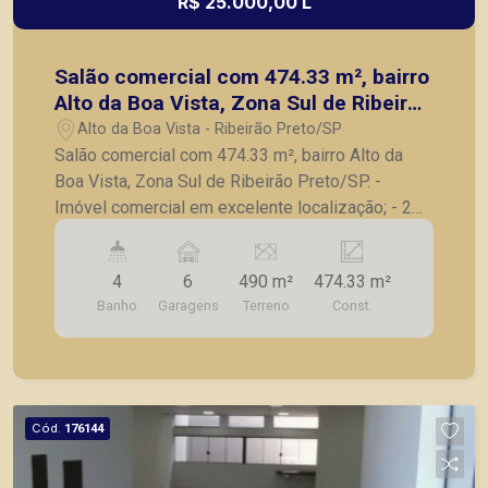
R$ 25.000,00 L
Salão comercial com 474.33 m², bairro
Alto da Boa Vista, Zona Sul de Ribeirão
Preto/SP.
Alto da Boa Vista - Ribeirão Preto/SP
Salão comercial com 474.33 m², bairro Alto da
Boa Vista, Zona Sul de Ribeirão Preto/SP. -
Imóvel comercial em excelente localização; - 2
Pavimentos; - Cozinha; - Escritório; - Iluminação; -
4 lavabos; - 6 vagas de garagem. A Piramid tem
4
6
490 m²
474.33 m²
como objetivo atender seus clientes com
Banho
Garagens
Terreno
Const.
agilidade e segurança, em locação, vendas de
imóveis prontos, usados ou mesmo nos
principais lançamentos da cidade de Ribeirão
Preto.
Cód.
176144