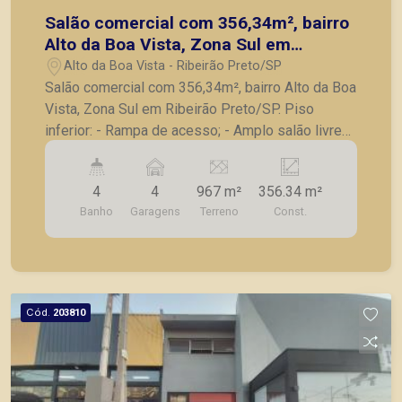
Salão comercial com 356,34m², bairro
Alto da Boa Vista, Zona Sul em
Ribeirão Preto/SP.
Alto da Boa Vista - Ribeirão Preto/SP
Salão comercial com 356,34m², bairro Alto da Boa
Vista, Zona Sul em Ribeirão Preto/SP. Piso
inferior: - Rampa de acesso; - Amplo salão livre
com balcão e prateleiras de vidro; - 2 salas; - 2
banheiros; - 3 vagas de estacionamento frontais;
4
4
967 m²
356.34 m²
Piso superior: - 3 salas; - Sala de diretoria; -
Banho
Garagens
Terreno
Const.
Vestiário masculino e feminino. A Piramid tem
como objetivo atender seus clientes com
agilidade e segurança, em locação, vendas de
imóveis prontos, usados ou mesmo nos
principais lançamentos da cidade de Ribeirão
Cód.
203810
Preto.