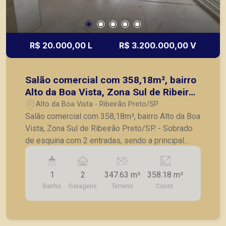
R$ 20.000,00 L
R$ 3.200.000,00 V
Salão comercial com 358,18m², bairro
Alto da Boa Vista, Zona Sul de Ribeirão
Preto/SP.
Alto da Boa Vista - Ribeirão Preto/SP
Salão comercial com 358,18m², bairro Alto da Boa
Vista, Zona Sul de Ribeirão Preto/SP. - Sobrado
de esquina com 2 entradas, sendo a principal
pela Av. Prof. João Fiusa; - Amplo salão inferior; -
1 banheiro; - Estacionamento interno; - 2 vagas
1
2
347.63 m²
358.18 m²
de estacionamento frontal. - Imóvel em
Banho
Garagens
Terreno
Const.
localização privilegiada, ótimo para lojas,
empresas, comércios. A Piramid tem como
objetivo atender seus clientes com agilidade e
segurança, em locação, vendas de imóveis