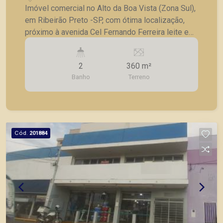
Imóvel comercial no Alto da Boa Vista (Zona Sul),
em Ribeirão Preto -SP, com ótima localização,
próximo à avenida Cel Fernando Ferreira leite e
João Fiúsa, na parte superior, contendo: - Amplos
salões com vão livre; - Ambientes com ares
2
360 m²
condicionados; - Divisórias em Drywall (podendo
Banho
Terreno
ser retiradas) - Várias salas; - Banheiros
masculinos e femininos; - Lavabo; - Copa/
cozinha com ar condicionado; - Sacada com vista
ampla. - Iluminação completa.
Cód.
201884