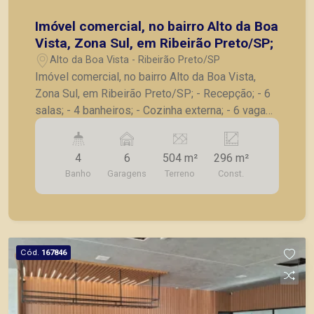
Imóvel comercial, no bairro Alto da Boa
Vista, Zona Sul, em Ribeirão Preto/SP;
Alto da Boa Vista - Ribeirão Preto/SP
Imóvel comercial, no bairro Alto da Boa Vista,
Zona Sul, em Ribeirão Preto/SP; - Recepção; - 6
salas; - 4 banheiros; - Cozinha externa; - 6 vagas
de garagem recuada; - Excelente localização em
avenida de grande fluxo. A Piramid tem como
4
6
504 m²
296 m²
objetivo atender seus clientes com agilidade e
Banho
Garagens
Terreno
Const.
segurança, em locação, vendas de imóveis
prontos, usados ou mesmo nos principais
lançamentos da cidade de Ribeirão Preto.
Cód.
167846