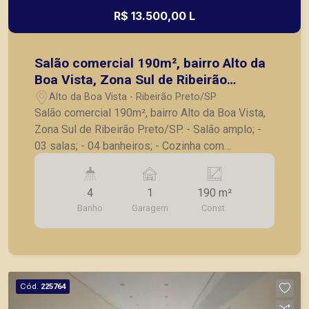
R$ 13.500,00 L
Salão comercial 190m², bairro Alto da
Boa Vista, Zona Sul de Ribeirão
Preto/SP.
Alto da Boa Vista - Ribeirão Preto/SP
Salão comercial 190m², bairro Alto da Boa Vista,
Zona Sul de Ribeirão Preto/SP. - Salão amplo; -
03 salas; - 04 banheiros; - Cozinha com
churrasqueira; - Corredor lateral; - 01 vaga de
garagem. A Piramid tem como objetivo atender
4
1
190 m²
seus clientes com agilidade e segurança, em
Banho
Garagem
Const.
locação, vendas de imóveis prontos, usados ou
mesmo nos principais lançamentos da cidade de
Ribeirão Preto.
Cód.
225764