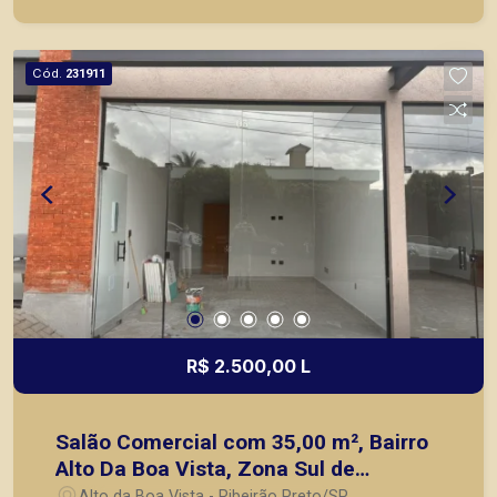
ou mesmo nos principais lançamentos da cidade
de Ribeirão Preto.
Cód.
231911
R$ 2.500,00 L
Salão Comercial com 35,00 m², Bairro
Alto Da Boa Vista, Zona Sul de
Ribeirão Preto/SP
Alto da Boa Vista - Ribeirão Preto/SP