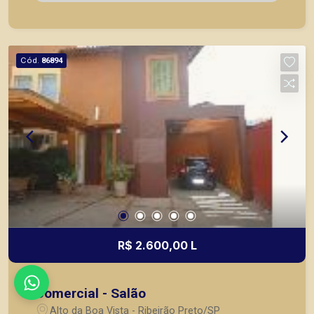
de imóveis prontos, usados ou mesmo nos
principais lançamentos da cidade de Ribeirão
Preto.
Cód.
86894
R$ 2.600,00 L
Comercial - Salão
Alto da Boa Vista - Ribeirão Preto/SP