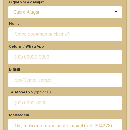
O que você deseja?
Quero Alugar
Nome
Celular / WhatsApp
E-mail
Telefone fixo
(opcional)
Mensagem