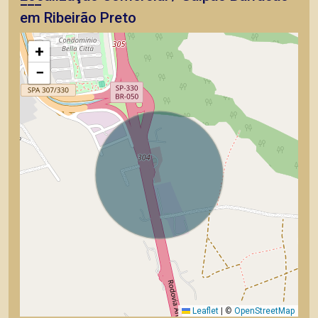
em Ribeirão Preto
+
−
Leaflet
|
©
OpenStreetMap