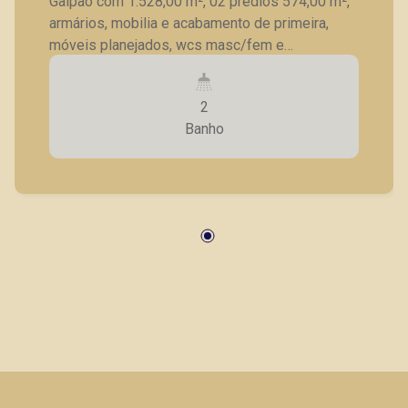
Galpão com 1.528,00 m², 02 prédios 574,00 m²,
armários, mobilia e acabamento de primeira,
móveis planejados, wcs masc/fem e
deficientes, copa, cozinha, pátio de manobra
com 3.000 m², guarita suspensa, recuo de
2
estacionamento, adaptaveis em projeto para
Banho
ampliação do galpão, ótima logística, frente a
Rod. Anhanguera, almoxarifado com elevador,
salão vip de atendimento, mais de 8.000,00
metros de estrutura, eletricidade trifásica, cerca
elétrica e alarme.Pode ser adaptado e ampliado
de acordo com a necessidade.