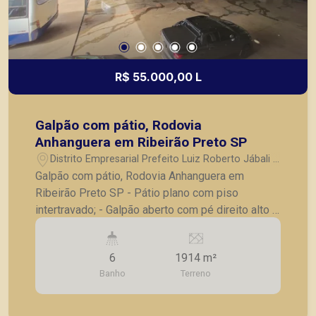
R$ 55.000,00 L
Galpão com pátio, Rodovia
Anhanguera em Ribeirão Preto SP
Distrito Empresarial Prefeito Luiz Roberto Jábali -
Ribeirão Preto/SP
Galpão com pátio, Rodovia Anhanguera em
Ribeirão Preto SP - Pátio plano com piso
intertravado; - Galpão aberto com pé direito alto e
montado para oficina de maquinas pesadas; -
Placas fotovoltaicas; - Mesanino e 02 banheiros
6
1914 m²
de serviço. Escritório de 02 andares contendo: -
Banho
Terreno
Recepção - mobília completa e ar condicionado -
Sala de espera - 03 salas amplas - Arquivo - 03
banheiros sendo 01 PNE A Piramid tem como