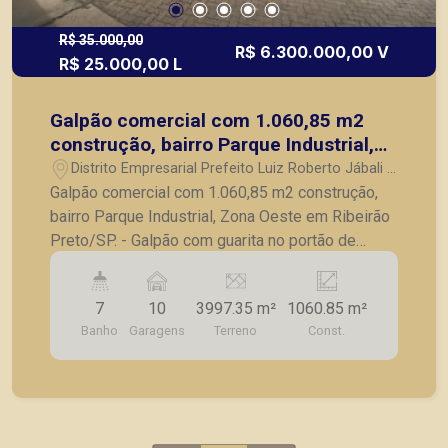
R$ 35.000,00
R$ 6.300.000,00 V
R$ 25.000,00 L
Galpão comercial com 1.060,85 m2
construção, bairro Parque Industrial,
Zona Oeste em Ribeirão Preto/SP.
Distrito Empresarial Prefeito Luiz Roberto Jábali -
Ribeirão Preto/SP
Galpão comercial com 1.060,85 m2 construção,
bairro Parque Industrial, Zona Oeste em Ribeirão
Preto/SP. - Galpão com guarita no portão de
entrada; - Caixa d´água 30.000 litros; - Plataforma
para carga e descarga; - Pé direito de 5 metros; -
7
10
3997.35 m²
1060.85 m²
Estrutura metálica; - Refeitório; - Recepção; - 3
Banho
Garagens
Terreno
Const.
salas com banheiros compartilhados; - 2
vestiários; - 1 sala CPD; - 2 salas de arquivo; - 3
salas no piso superior; - Docas; - Várias vagas de
estacionamento. A Piramid tem como objetivo
atender seus clientes com agilidade e segurança,