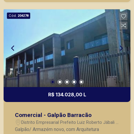
objetivo atender seus clientes com agilidade e
segurança, em locação, vendas de imóveis
Cód.
204278
prontos, usados ou mesmo nos principais
lançamentos da cidade de Ribeirão Preto.
R$ 134.028,00 L
Comercial - Galpão Barracão
Distrito Empresarial Prefeito Luiz Roberto Jábali -
Ribeirão Preto/SP
Galpão/ Armazém novo, com Arquitetura