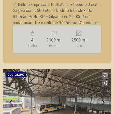
Distrito Empresarial Prefeito Luiz Roberto Jábali -
Ribeirão Preto/SP
Galpão com 2500m², no Distrito Industrial de
Ribeirao Preto SP -Galpão com 2.500m² de
construção -Pé direito de 10 metros -Construção
pré moldada A Piramid tem como objetivo
atender seus clientes com agilidade e segurança,
4
3000 m²
2500 m²
em locação, vendas de imóveis prontos, usados
Banho
Terreno
Const.
ou mesmo nos principais lançamentos da cidade
de Ribeirão Preto.
Cód.
212567