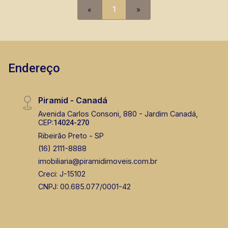
em locação, vendas de imóveis prontos, usados
«
1
»
ou mesmo nos principais lançamentos da cidade
de Ribeirão Preto.
Endereço
Piramid - Canadá
Avenida Carlos Consoni, 880 - Jardim Canadá,
CEP:
14024-270
Ribeirão Preto - SP
(16) 2111-8888
imobiliaria@piramidimoveis.com.br
Creci: J-15102
CNPJ: 00.685.077/0001-42