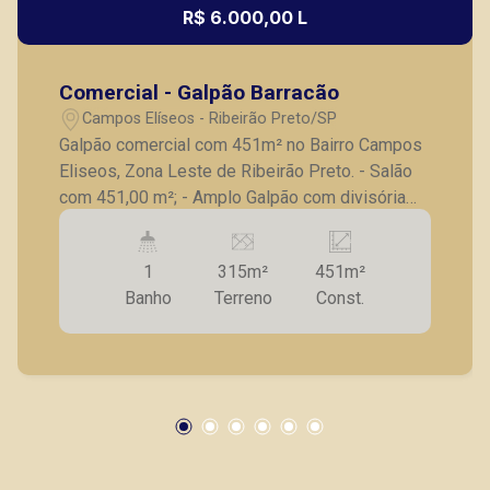
R$ 6.000,00 L
Comercial - Galpão Barracão
Campos Elíseos - Ribeirão Preto/SP
Galpão comercial com 451m² no Bairro Campos
Eliseos, Zona Leste de Ribeirão Preto. - Salão
com 451,00 m²; - Amplo Galpão com divisória
em Drywall; - Copa com gabinete; - 2 Vestiários;
- Recepção com balcão; - Porta de enrolar; -
1
315m²
451m²
Alarme; - Câmera; - Piso superior; - 7 Salas, 3
Banho
Terreno
Const.
com ar condicionado, 3 com armários e 3 salas
com divisória de Drywall; - Mezanino; - 1
Banheiro; A Piramid tem como objetivo atender
seus clientes com agilidade e segurança, em
locação, vendas de imóveis prontos, usados ou
mesmo nos principais lançamentos da cidade
de Ribeirão Preto.