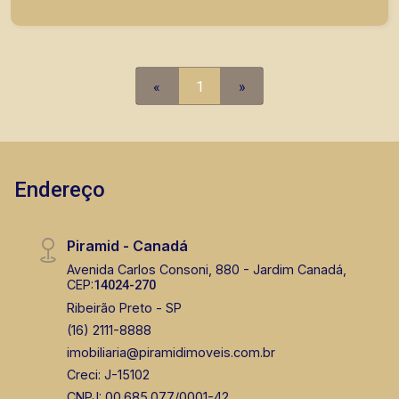
prontos, usados ou mesmo nos principais
lançamentos da cidade de Ribeirão Preto.
«
1
»
Endereço
Piramid - Canadá
Avenida Carlos Consoni, 880 - Jardim Canadá,
CEP:
14024-270
Ribeirão Preto - SP
(16) 2111-8888
imobiliaria@piramidimoveis.com.br
Creci: J-15102
CNPJ: 00.685.077/0001-42