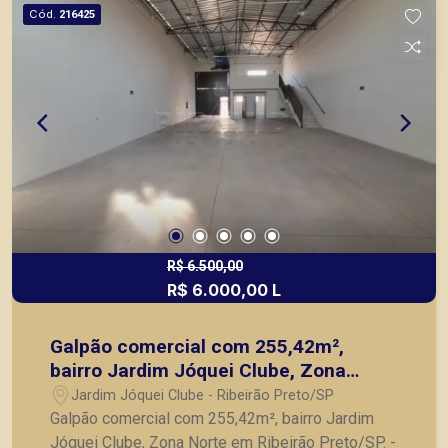
Cód.
216425
R$ 6.500,00
R$ 6.000,00 L
Galpão comercial com 255,42m²,
bairro Jardim Jóquei Clube, Zona
Norte em Ribeirão Preto/SP.
Jardim Jóquei Clube - Ribeirão Preto/SP
Galpão comercial com 255,42m², bairro Jardim
Jóquei Clube, Zona Norte em Ribeirão Preto/SP. -