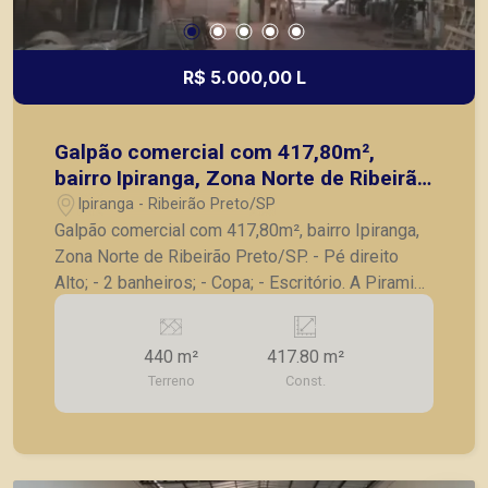
R$ 5.000,00 L
Galpão comercial com 417,80m²,
bairro Ipiranga, Zona Norte de Ribeirão
Preto/SP.
Ipiranga - Ribeirão Preto/SP
Galpão comercial com 417,80m², bairro Ipiranga,
Zona Norte de Ribeirão Preto/SP. - Pé direito
Alto; - 2 banheiros; - Copa; - Escritório. A Piramid
tem como objetivo atender seus clientes com
agilidade e segurança, em locação, vendas de
440 m²
417.80 m²
imóveis prontos, usados ou mesmo nos
Terreno
Const.
principais lançamentos da cidade de Ribeirão
Preto.