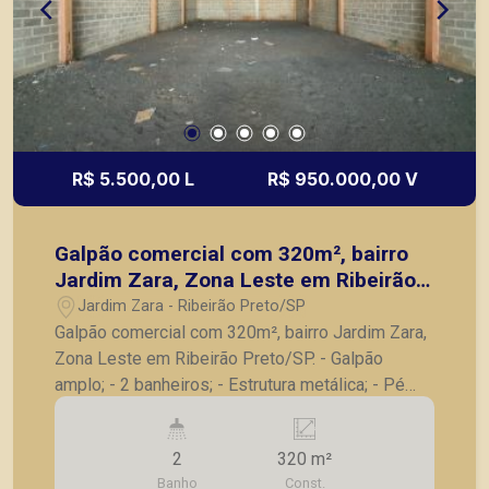
fará parte da locação, somente para venda
incluso. Seja para vender, alugar ou adquirir seu
imóvel entre em contato com a Piramid Imóveis,
a sua imobiliária em Ribeirão Preto.
R$ 5.500,00 L
R$ 950.000,00 V
Galpão comercial com 320m², bairro
Jardim Zara, Zona Leste em Ribeirão
Preto/SP.
Jardim Zara - Ribeirão Preto/SP
Galpão comercial com 320m², bairro Jardim Zara,
Zona Leste em Ribeirão Preto/SP. - Galpão
amplo; - 2 banheiros; - Estrutura metálica; - Pé
direito de 8 metros; - Entrada e saída de
caminhões; - Fácil acesso a rodovia. A Piramid
2
320 m²
tem como objetivo atender seus clientes com
Banho
Const.