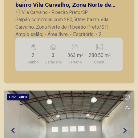
bairro Vila Carvalho, Zona Norte de
Ribeirão Preto/SP.
Vila Carvalho - Ribeirão Preto/SP
Galpão comercial com 280,50m², bairro Vila
Carvalho, Zona Norte de Ribeirão Preto/SP. -
Amplo salão; - Área livre; - Escritório; - 2
banheiros; - 3 vagas de estacionamento. A
Piramid tem como objetivo atender seus clientes
2
3
363 m²
280.50 m²
com agilidade e segurança, em locação, vendas
Banho
Garagens
Terreno
Const.
de imóveis prontos, usados ou mesmo nos
principais lançamentos da cidade de Ribeirão
Preto.
Cód.
73031