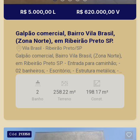
R$ 5.000,00 L
R$ 620.000,00 V
Galpão comercial, Bairro Vila Brasil,
(Zona Norte), em Ribeirão Preto SP.
Vila Brasil - Ribeirão Preto/SP
Galpão comercial, Bairro Vila Brasil, (Zona Norte),
em Ribeirão Preto SP. - Entrada para caminhão; -
02 banheiros; - Escritório; - Estrutura metálica; -
Fácil acesso em avenidas e rodovia. A Piramid
tem como objetivo atender seus clientes com
2
258.22 m²
198.17 m²
agilidade e segurança, em locação, vendas de
Banho
Terreno
Const.
imóveis prontos, usados ou mesmo nos
principais lançamentos da cidade de Ribeirão
Preto.
Cód.
213350