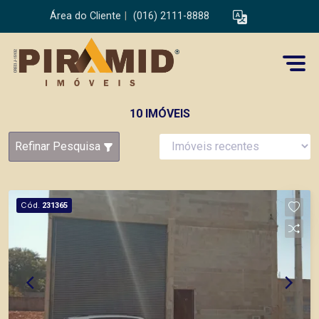
Área do Cliente
|
(016) 2111-8888
10 IMÓVEIS
Refinar Pesquisa
Cód.
231365