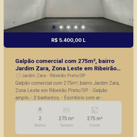
R$ 5.400,00 L
Galpão comercial com 275m², bairro
Jardim Zara, Zona Leste em Ribeirão
Preto/SP.
Jardim Zara - Ribeirão Preto/SP
Galpão comercial com 275m², bairro Jardim Zara,
Zona Leste em Ribeirão Preto/SP. - Galpão
amplo; - 2 banheiros; - Escritório com ar-
condicionado; - Copa; - Estrutura metálica; - Pé-
direito alto para entrada e saída de caminhões; -
2
275 m²
275 m²
Fácil acesso para rodovia. A Piramid tem como
Banho
Terreno
Const.
objetivo atender seus clientes com agilidade e
segurança, em locação, vendas de imóveis