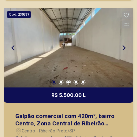
com agilidade e segurança, em locação, vendas
de imóveis prontos, usados ou mesmo nos
Cód.
230537
principais lançamentos da cidade de Ribeirão
Preto.
R$ 5.500,00 L
Galpão comercial com 420m², bairro
Centro, Zona Central de Ribeirão
Preto/SP.
Centro - Ribeirão Preto/SP