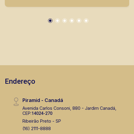
Forro em gesso; - Paisagismo; - Próximo ao
Parque Uber Sul, Parque Municipal Dr. Luis
Carlos Raya, Kikito`s Bar e Villa Sucre. A Piramid
tem como objetivo atender seus clientes com
agilidade e segurança, em locação, vendas de
imóveis prontos, usados ou mesmo nos
principais lançamentos da cidade de Ribeirão
Preto.
Endereço
Piramid - Canadá
Avenida Carlos Consoni, 880 - Jardim Canadá,
CEP:
14024-270
Ribeirão Preto - SP
(16) 2111-8888