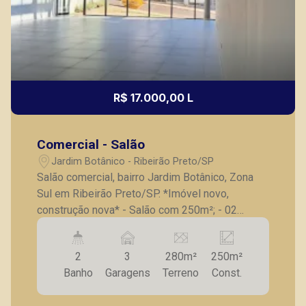
R$ 17.000,00 L
Comercial - Salão
Jardim Botânico - Ribeirão Preto/SP
Salão comercial, bairro Jardim Botânico, Zona
Sul em Ribeirão Preto/SP. *Imóvel novo,
construção nova* - Salão com 250m²; - 02
banheiros; - Recepção; - Vitrine; - Sala de
Espera; - Jardim de Inverno; - Copa; - Imóvel
2
3
280m²
250m²
com padrão de energia, cobertura, piso e
Banho
Garagens
Terreno
Const.
iluminação instalado; - 03 vagas. Diferenciais: -
Porcelanato Portobello; - Corrimão em inox; -