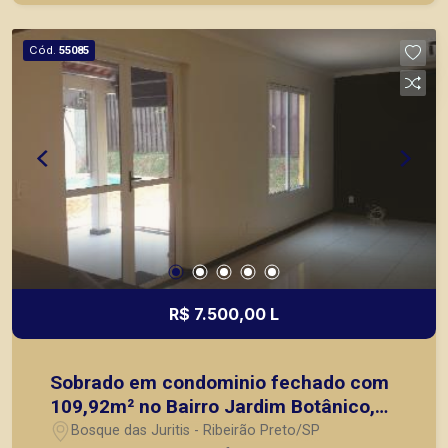
Cód.
55085
R$ 7.500,00 L
Sobrado em condominio fechado com
109,92m² no Bairro Jardim Botânico,
Zona Sul de Ribeirão Preto/SP:
Bosque das Juritis - Ribeirão Preto/SP