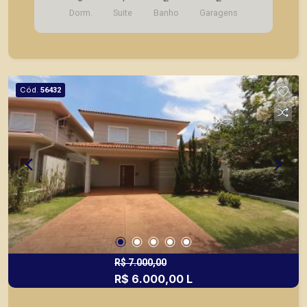
Vagas de garagem, um carro grande e um
Dorm.
Suite
Banho
Garagens
pequeno. A Piramid tem como objetivo atender
seus clientes com agilidade e segurança, em
locação, vendas de imóveis prontos, usados ou
mesmo nos principais lançamentos da cidade de
Ribeirão Preto.
Cód.
56432
R$ 7.000,00
R$ 6.000,00 L