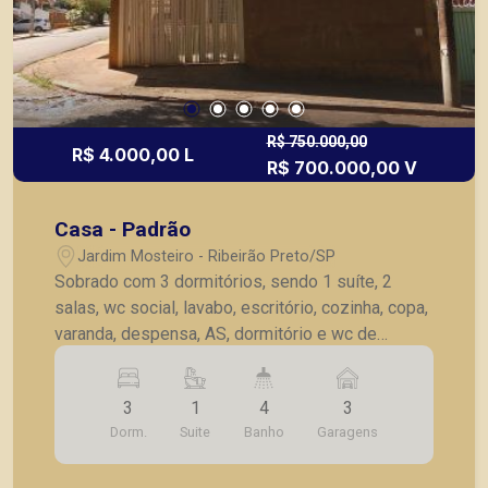
R$ 750.000,00
R$ 4.000,00 L
R$ 700.000,00 V
Casa - Padrão
Jardim Mosteiro - Ribeirão Preto/SP
Sobrado com 3 dormitórios, sendo 1 suíte, 2
salas, wc social, lavabo, escritório, cozinha, copa,
varanda, despensa, AS, dormitório e wc de
serviço, 3 vagas de garagem.
3
1
4
3
Dorm.
Suite
Banho
Garagens