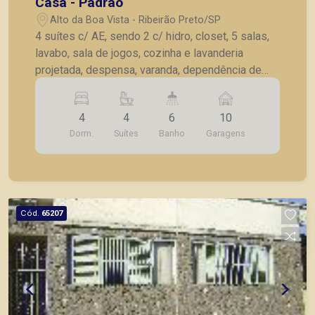
Casa - Padrão
Alto da Boa Vista - Ribeirão Preto/SP
4 suítes c/ AE, sendo 2 c/ hidro, closet, 5 salas,
lavabo, sala de jogos, cozinha e lavanderia
projetada, despensa, varanda, dependência de
serviço, jardim, área de lazer com churrasqueira,
piscina, 10 vagas de garagem.
4
4
6
10
Dorm.
Suítes
Banho
Garagens
Cód.
65207