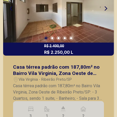
R$ 2.400,00
R$ 2.250,00 L
Casa térrea padrão com 187,80m² no
Bairro Vila Virginia, Zona Oeste de
Ribeirão Preto/SP:
Vila Virgínia - Ribeirão Preto/SP
Casa térrea padrão com 187,80m² no Bairro Vila
Virginia, Zona Oeste de Ribeirão Preto/SP: - 3
Quartos, sendo 1 suite; - Banheiro; - Sala para 3
ambientes; - Cozinha; - Despensa; - Lavanderia; -
Varanda gourmet com churrasqueira; - Quintal; - 2
3
1
2
2