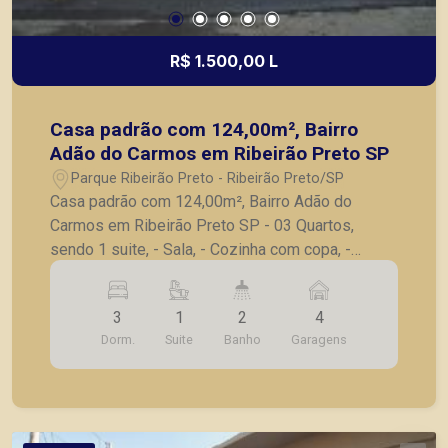
R$ 1.500,00 L
Casa padrão com 124,00m², Bairro
Adão do Carmos em Ribeirão Preto SP
Parque Ribeirão Preto - Ribeirão Preto/SP
Casa padrão com 124,00m², Bairro Adão do
Carmos em Ribeirão Preto SP - 03 Quartos,
sendo 1 suite, - Sala, - Cozinha com copa, -
Banheiro social, - Área de churrasco, - 04 vagas
de garagem. A Piramid tem como objetivo
3
1
2
4
atender seus clientes com agilidade e segurança,
Dorm.
Suite
Banho
Garagens
em locação, vendas de imóveis prontos, usados
ou mesmo nos principais lançamentos da cidade
de Ribeirão Preto.