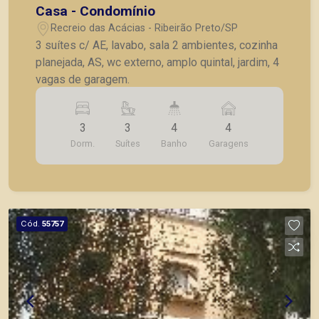
Casa - Condomínio
Recreio das Acácias - Ribeirão Preto/SP
3 suítes c/ AE, lavabo, sala 2 ambientes, cozinha
planejada, AS, wc externo, amplo quintal, jardim, 4
vagas de garagem.
3
3
4
4
Dorm.
Suítes
Banho
Garagens
Cód.
55757