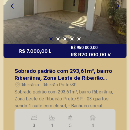
R$ 950.000,00
R$ 7.000,00 L
R$ 920.000,00 V
Sobrado padrão com 293,61m², bairro
Ribeirânia, Zona Leste de Ribeirão
Preto/SP.
Ribeirânia - Ribeirão Preto/SP
Sobrado padrão com 293,61m², bairro Ribeirânia,
Zona Leste de Ribeirão Preto/SP. - 03 quartos ,
sendo 1 suíte com closet; - Banheiro social
completo; - Escritório com acesso totalmente
independente da casa; - Lavabo; - Sala para 2
3
1
5
4
ambientes; - Sala de jantar; - Cozinha completa