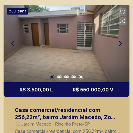
Cód.
61811
R$ 3.500,00 L
R$ 550.000,00 V
Casa comercial/residencial com
256,22m², bairro Jardim Macedo, Zona
Leste em Ribeirão Preto/SP.
Jardim Macedo - Ribeirão Preto/SP
Casa comercial/residencial com 256,22m², bairro