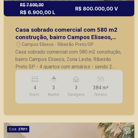
R$ 7.500,00
R$ 800.000,00 V
R$ 6.900,00 L
Casa sobrado comercial com 580 m2
construção, bairro Campos Eliseos,
Zona Leste, Ribeirão Preto SP
Campos Elíseos - Ribeirão Preto/SP
Casa sobrado comercial com 580 m2 construção,
bairro Campos Eliseos, Zona Leste, Ribeirão
Preto SP - 4 quartos com armários - sendo 2
suítes - sala ampla - lavabo - escritório - cozinha
com armários - lavanderia - terraço com
4
3
3
384 m²
churrasqueira - 3 vagas de garagem Estuda
Dorm.
Banho
Garagens
Terreno
proposta para adequação do imóvel. A Piramid
tem como objetivo atender seus clientes com
agilidade e segurança, em locação, vendas de
imóveis prontos, usados ou mesmo nos
principais lançamentos da cidade de Ribeirão
Cód.
27011
Preto. Mostrar menos