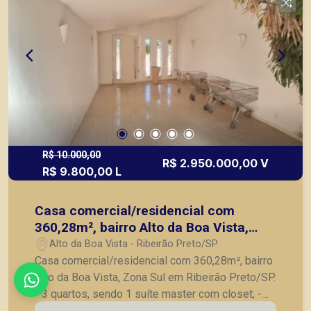
R$ 10.000,00
R$ 2.950.000,00 V
R$ 9.800,00 L
Casa comercial/residencial com
360,28m², bairro Alto da Boa Vista,
Zona Sul em Ribeirão Preto/SP.
Alto da Boa Vista - Ribeirão Preto/SP
Casa comercial/residencial com 360,28m², bairro
Alto da Boa Vista, Zona Sul em Ribeirão Preto/SP.
- 3 quartos, sendo 1 suíte master com closet; -
Banheiro social; - Sala para 3 ambientes; -