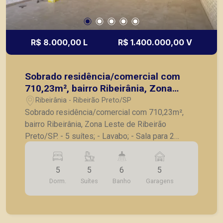
R$ 8.000,00 L
R$ 1.400.000,00 V
Sobrado residência/comercial com
710,23m², bairro Ribeirânia, Zona
Leste de Ribeirão Preto/SP.
Ribeirânia - Ribeirão Preto/SP
Sobrado residência/comercial com 710,23m²,
bairro Ribeirânia, Zona Leste de Ribeirão
Preto/SP. - 5 suítes; - Lavabo; - Sala para 2
ambientes; - Cozinha ampla; - Área de serviço
ampla; - Área gourmet com churrasqueira; -
5
5
6
5
Piscina; - 6 vagas de garagem. Edícula com: - 2
Dorm.
Suítes
Banho
Garagens
quartos; - Despensa; - Banheiro. A Piramid tem
como objetivo atender seus clientes com
agilidade e segurança, em locação, vendas de
imóveis prontos, usados ou mesmo nos