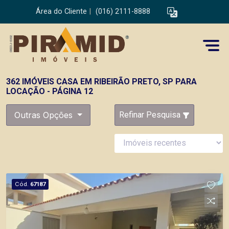
Área do Cliente
|
(016) 2111-8888
362 IMÓVEIS CASA EM RIBEIRÃO PRETO, SP PARA
LOCAÇÃO - PÁGINA 12
Outras Opções
Refinar Pesquisa
Cód.
67187