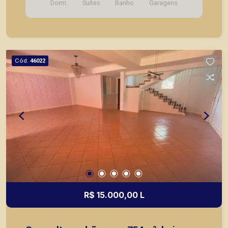
Dorm.
Suítes
Banho
Garagens
Cód.
46022
R$ 15.000,00 L