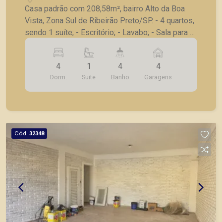
Casa padrão com 208,58m², bairro Alto da Boa
Vista, Zona Sul de Ribeirão Preto/SP. - 4 quartos,
sendo 1 suíte; - Escritório; - Lavabo; - Sala para 2
ambientes; - Cozinha com armários; - Área de
serviço; - Quarto de serviço; - Banheiro de
4
1
4
4
serviço; - Varanda com churrasqueira; - Banheiro
Dorm.
Suite
Banho
Garagens
externo; - Piscina; - Corredores laterais; - 4 vagas
de garagem. A Piramid tem como objetivo
atender seus clientes com agilidade e segurança,
em locação, vendas de imóveis prontos, usados
ou mesmo nos principais lançamentos da cidade
Cód.
32348
de Ribeirão Preto.