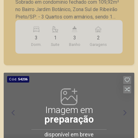
Sobrado em condominio fechado com 109,92m²
no Bairro Jardim Botânico, Zona Sul de Ribeirão
Preto/SP: - 3 Quartos com armários, sendo 1
suite; - Banheiro social completo; - Sala para 2
ambientes; - Lavabo; - Varanda gourmet com
3
1
3
2
churrasqueira; - Piscina e sauna; - 4 Vagas de
Dorm.
Suite
Banho
Garagens
garagem. A Piramid tem como objetivo atender
seus clientes com agilidade e segurança, em
locação, vendas de imóveis prontos, usados ou
mesmo nos principais lançamentos da cidade de
Ribeirão Preto.
Cód.
54206
Imagem em
preparação
disponível em breve