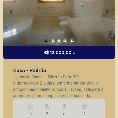
R$ 12.000,00 L
Casa - Padrão
Jardim Canadá - Ribeirão Preto/SP
4 dormitórios, 2 suítes, armários embutidos, ar
condicionado, banheiro social, lavabo, sala para 2
ambientes, home, copa, cozinha planejada,
dependências de serviço, piscina, churrasqueira,
4 vagas de garagens.
4
2
6
4