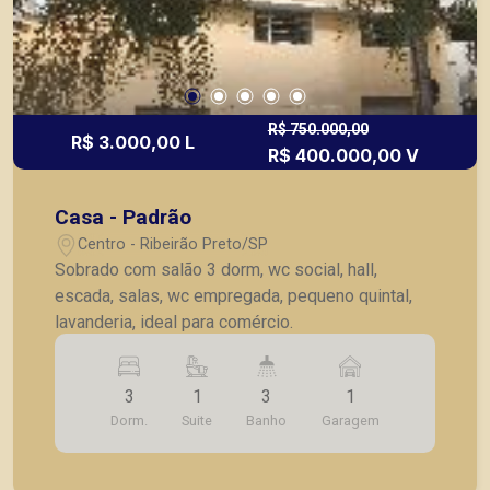
R$ 750.000,00
R$ 3.000,00 L
R$ 400.000,00 V
Casa - Padrão
Centro - Ribeirão Preto/SP
Sobrado com salão 3 dorm, wc social, hall,
escada, salas, wc empregada, pequeno quintal,
lavanderia, ideal para comércio.
3
1
3
1
Dorm.
Suite
Banho
Garagem