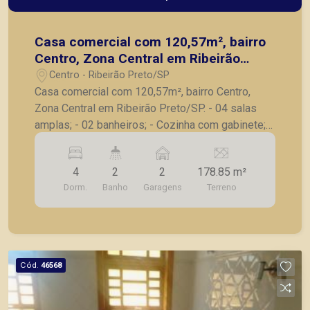
Casa comercial com 120,57m², bairro
Centro, Zona Central em Ribeirão
Preto/SP.
Centro - Ribeirão Preto/SP
Casa comercial com 120,57m², bairro Centro,
Zona Central em Ribeirão Preto/SP. - 04 salas
amplas; - 02 banheiros; - Cozinha com gabinete; -
Edícula; - Área de serviço; - 02 vagas de
garagem. A Piramid tem como objetivo atender
4
2
2
178.85 m²
seus clientes com agilidade e segurança, em
Dorm.
Banho
Garagens
Terreno
locação, vendas de imóveis prontos, usados ou
mesmo nos principais lançamentos da cidade de
Ribeirão Preto.
Cód.
46568