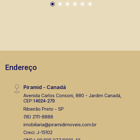
prontos, usados ou mesmo nos principais
lançamentos da cidade de Ribeirão Preto.
Endereço
Piramid - Canadá
Avenida Carlos Consoni, 880 - Jardim Canadá,
CEP:
14024-270
Ribeirão Preto - SP
(16) 2111-8888
imobiliaria@piramidimoveis.com.br
Creci: J-15102