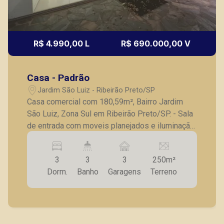
R$ 4.990,00 L
R$ 690.000,00 V
Casa - Padrão
Jardim São Luiz - Ribeirão Preto/SP
Casa comercial com 180,59m², Bairro Jardim
São Luiz, Zona Sul em Ribeirão Preto/SP. - Sala
de entrada com moveis planejados e iluminação
em led; - Salão principal com ar condicionado; -
03 quartos amplos com armários, sendo 01
3
3
3
250m²
suíte; - Ar condicionado; - Cozinha com armários;
Dorm.
Banho
Garagens
Terreno
- Quarto de serviço com banheiro; - Corredor
lateral com acesso a garagem. - 03 vagas
pequenas de garagem. A Piramid tem como
objetivo atender seus clientes com agilidade e
segurança, em locação, vendas de imóveis