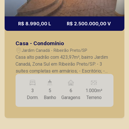
R$ 8.990,00 L
R$ 2.500.000,00 V
Casa - Condomínio
Jardim Canadá - Ribeirão Preto/SP
Casa alto padrão com 423,97m², bairro Jardim
Canadá, Zona Sul em Ribeirão Preto/SP. - 3
suítes completas em armários; - Escritório; -
Lavabo; - Sala para 2 ambientes; - Cozinha
planejada; - Despensa; - Lavanderia; - Quarto e
3
5
6
1.000m²
banheiro de serviço; - Varanda gourmet com
Dorm.
Banho
Garagens
Terreno
churrasqueira; - Piscina; - Ducha; - Quadra de
futebol; - Jardim; - 6 vagas de garagem.
Também temos imóveis no Jardim Olhos d
´Água, Nova Aliança, Jardim Irajá, Bosque das
Juritis, casas e apartamentos próximos a