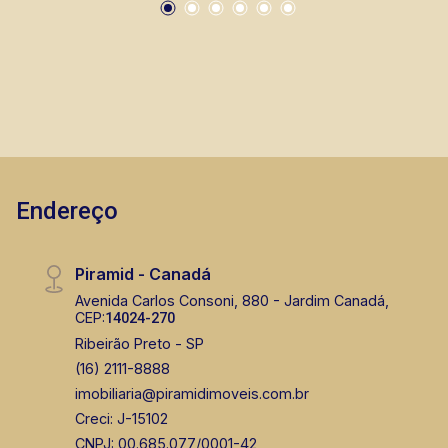
mercados, farmácias, escolas, além de pontos
comerciais localizados na Zona Sul.
Endereço
Piramid - Canadá
Avenida Carlos Consoni, 880 - Jardim Canadá,
CEP:
14024-270
Ribeirão Preto - SP
(16) 2111-8888
imobiliaria@piramidimoveis.com.br
Creci: J-15102
CNPJ: 00.685.077/0001-42