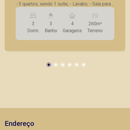
- 3 quartos, sendo 1 suíte; - Lavabo; - Sala para
2 ambientes; - Cozinha com armários planejados
e churrasqueira; - Lavanderia fechada; - Piscina
3
3
4
260m²
com cascata; - Banheiro externo; - Chuveirão; -
Dorm.
Banho
Garagens
Terreno
Corredor lateral com entrada e saída
independente; - Frente com jardim; - 4 vagas de
garagem, sendo 2 cobertas; - Casa nova, recém
construída, nunca habitada, em ótima localização
no condomínio, em rua sem saída. Vamos
agendar uma visita? A Piramid tem como
objetivo atender seus clientes com agilidade e
segurança, em locação, vendas de imóveis
prontos, usados ou mesmo nos principais
lançamentos da cidade de Ribeirão Preto
Endereço