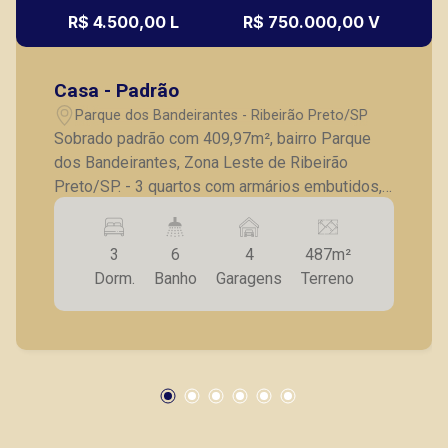
R$ 4.500,00 L
R$ 750.000,00 V
Casa - Padrão
Parque dos Bandeirantes - Ribeirão Preto/SP
Sobrado padrão com 409,97m², bairro Parque
dos Bandeirantes, Zona Leste de Ribeirão
Preto/SP. - 3 quartos com armários embutidos,
sendo 1 suíte; - Banheiro social; - Sala para 4
ambientes; - Lavabo; - Cozinha com armários
3
6
4
487m²
planejados; - Despensa; - Quarto de serviço; -
Dorm.
Banho
Garagens
Terreno
Banheiro de serviço; - Quintal; - Piscina; -
Varanda; - Área gourmet integrada a piscina; - 4
vagas de garagem. A Piramid tem como objetivo
atender seus clientes com agilidade e
segurança, em locação, vendas de imóveis
prontos, usados ou mesmo nos principais
lançamentos da cidade de Ribeirão Preto.