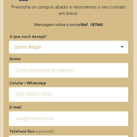
Preencha os campos abaixo e retornamos o seu contato
em breve.
Mensagem sobre o imóvel
Ref. 187040
O que você deseja?
Quero Alugar
Nome
Celular / WhatsApp
E-mail
Telefone fixo
(opcional)