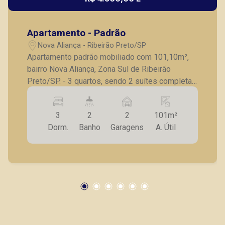
Apartamento - Padrão
Nova Aliança - Ribeirão Preto/SP
Apartamento padrão mobiliado com 101,10m²,
bairro Nova Aliança, Zona Sul de Ribeirão
Preto/SP. - 3 quartos, sendo 2 suítes completas
em armários; - Sala para 2 ambientes; - Varanda
gourmet com churrasqueira; - Cozinha com
3
2
2
101m²
armários planejados; - Área de serviço; - 2
Dorm.
Banho
Garagens
A. Útil
vagas de garagem. A Piramid tem como objetivo
atender seus clientes com agilidade e
segurança, em locação, vendas de imóveis
prontos, usados ou mesmo nos principais
lançamentos da cidade de Ribeirão Preto.