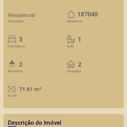
187040
Residencial
Finalidade
Referência
3
1
Dormitórios
Suite
2
2
Banheiros
Garagens
71.81 m²
A. Útil
Descrição do Imóvel