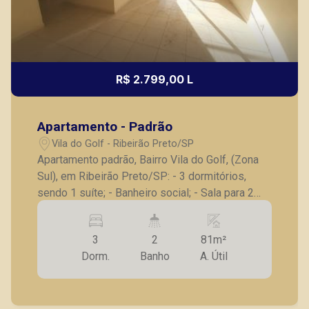
R$ 2.799,00 L
Apartamento - Padrão
Vila do Golf - Ribeirão Preto/SP
Apartamento padrão, Bairro Vila do Golf, (Zona
Sul), em Ribeirão Preto/SP: - 3 dormitórios,
sendo 1 suíte; - Banheiro social; - Sala para 2
ambientes; - Cozinha planejada; - Lavanderia; -
Varanda gourmet com churrasqueira; - 2 vagas
3
2
81m²
de garagem. A Piramid tem como objetivo
Dorm.
Banho
A. Útil
atender seus clientes com agilidade e
segurança, em locação, vendas de imóveis
prontos, usados ou mesmo nos principais
lançamentos da cidade de Ribeirão Preto.