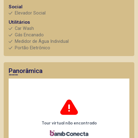
Social
Elevador Social
Utilitários
Car Wash
Gás Encanado
Medidor de Água Individual
Portão Eletrônico
Panorâmica