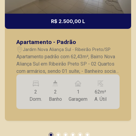
R$ 2.500,00 L
Apartamento - Padrão
Jardim Nova Aliança Sul - Ribeirão Preto/SP
Apartamento padrão com 62,43m², Bairro Nova
Aliança Sul em Ribeirão Preto SP - 02 Quartos
com armários, sendo 01 suíte; - Banheiro social
com box e gabinete; - Sala ampla; - Sacada; -
Cozinha planejada; - Lavanderia; - 01 vagas de
2
2
1
62m²
garagem coberta. A Piramid tem como objetivo
Dorm.
Banho
Garagem
A. Útil
atender seus clientes com agilidade e
segurança, em locação, vendas de imóveis
prontos, usados ou mesmo nos principais
lançamentos da cidade de Ribeirão Preto.