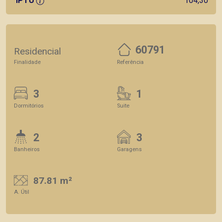
IPTU
104,30
60791
Residencial
Finalidade
Referência
3
1
Dormitórios
Suite
2
3
Banheiros
Garagens
87.81 m²
A. Útil