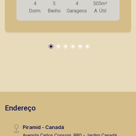
4
5
4
505m²
sombra; - Escritório; - Cozinha planejada; -
Dorm.
Banho
Garagens
A. Útil
Despensa; - Lavanderia planejada; - Dormitório
de serviço; - Banheiro de serviço; - 4 vagas de
garagem cobertas. A Piramid tem como objetivo
atender seus clientes com agilidade e
segurança, em locação, vendas de imóveis
prontos, usados ou mesmo nos principais
lançamentos da cidade de Ribeirão Preto.
Endereço
Piramid - Canadá
Avenida Carlos Consoni, 880 - Jardim Canadá,