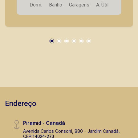
Dorm.
Banho
Garagens
A. Útil
próximo a Faculdade Unaerp. A Piramid tem
como objetivo atender seus clientes com
agilidade e segurança, em locação, vendas de
imóveis prontos, usados ou mesmo nos
principais lançamentos da cidade de Ribeirão
Preto.
Endereço
Piramid - Canadá
Avenida Carlos Consoni, 880 - Jardim Canadá,
CEP:
14024-270