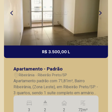
R$ 3.500,00 L
Apartamento - Padrão
Ribeirânia - Ribeirão Preto/SP
Apartamento padrão com 71,81m², Bairro
Ribeirânia, (Zona Leste), em Ribeirão Preto/SP. -
3 quartos, sendo 1 suíte completo em armários;
- Banheiro social; - Sala para 2 ambientes; -
Cozinha planejada; - Lavanderia; - Sacada; - 2
3
2
2
72m²
vagas de garagem coberta; - Ótima localização,