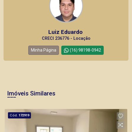
Luiz Eduardo
CRECI 236776 - Locação
Minha Página
(16) 98198-0942
Imóveis Similares
Cód.
172919