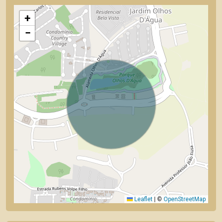
+
−
Leaflet
|
©
OpenStreetMap