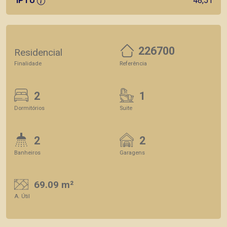
IPTU
48,51
226700
Residencial
Finalidade
Referência
2
1
Dormitórios
Suite
2
2
Banheiros
Garagens
69.09 m²
A. Útil