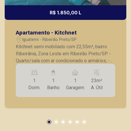
R$ 1.850,00 L
Apartamento - Kitchnet
Iguatemi - Ribeirão Preto/SP
Kitchnet semi mobiliado com 22,55m², bairro
Ribeirânia, Zona Leste em Ribeirão Preto/SP. -
Quarto/sala com ar condicionado e armários; -
Banheiro social completo; - Cozinha com
geladeira e micro-ondas; - 01 vaga de garagem.
1
1
1
23m²
A Piramid tem como objetivo atender seus
Dorm.
Banho
Garagem
A. Útil
clientes com agilidade e segurança, em locação,
vendas de imóveis prontos, usados ou mesmo
nos principais lançamentos da cidade de
Ribeirão Preto.