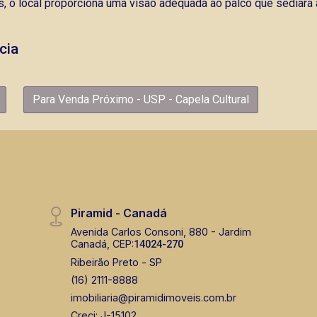
, o local proporciona uma visão adequada ao palco que sediará 
cia
Para Venda Próximo - USP - Capela Cultural
Piramid - Canadá
Avenida Carlos Consoni, 880 - Jardim
Canadá, CEP:
14024-270
Ribeirão Preto - SP
(16) 2111-8888
imobiliaria@piramidimoveis.com.br
Creci: J-15102