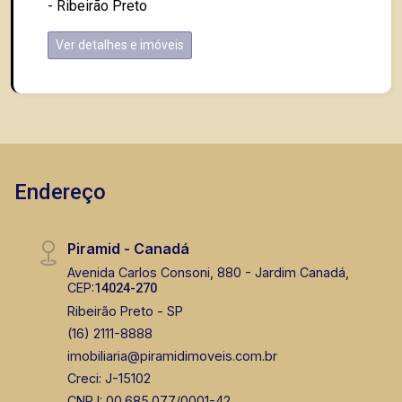
- Ribeirão Preto
Ver detalhes e imóveis
Endereço
Piramid - Canadá
Avenida Carlos Consoni, 880 - Jardim Canadá,
CEP:
14024-270
Ribeirão Preto - SP
(16) 2111-8888
imobiliaria@piramidimoveis.com.br
Creci: J-15102
CNPJ: 00.685.077/0001-42