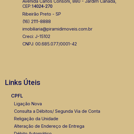
Avenida Carlos Consoni, 880 - Jardim Canadá,
CEP:
14024-270
Ribeirão Preto - SP
(16) 2111-8888
imobiliaria@piramidimoveis.com.br
Creci: J-15102
CNPJ: 00.685.077/0001-42
Links Úteis
CPFL
Ligação Nova
Consulta a Débitos/ Segunda Via de Conta
Religação da Unidade
Alteração de Endereço de Entrega
Débito Automático