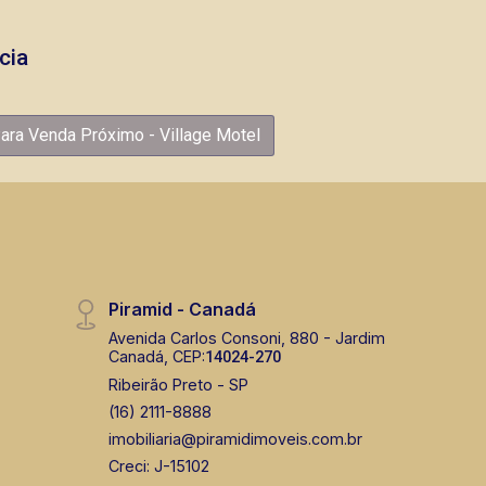
cia
ara Venda Próximo - Village Motel
Piramid - Canadá
Avenida Carlos Consoni, 880 - Jardim
Canadá, CEP:
14024-270
Ribeirão Preto - SP
(16) 2111-8888
imobiliaria@piramidimoveis.com.br
Creci: J-15102