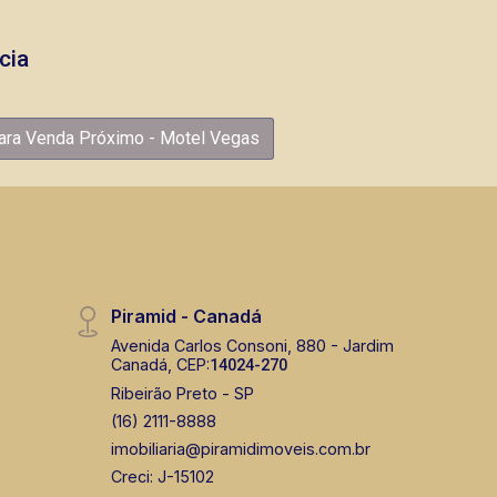
cia
ara Venda Próximo - Motel Vegas
Piramid - Canadá
Avenida Carlos Consoni, 880 - Jardim
Canadá, CEP:
14024-270
Ribeirão Preto - SP
(16) 2111-8888
imobiliaria@piramidimoveis.com.br
Creci: J-15102