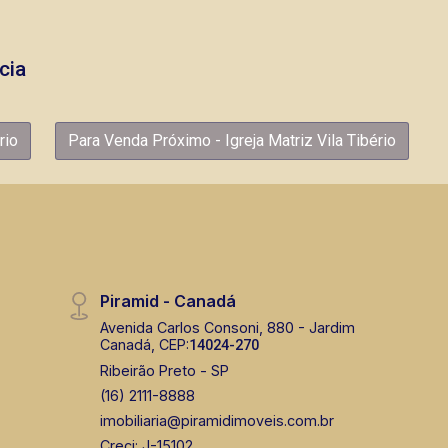
cia
rio
Para Venda Próximo - Igreja Matriz Vila Tibério
Piramid - Canadá
Avenida Carlos Consoni, 880 - Jardim
Canadá, CEP:
14024-270
Ribeirão Preto - SP
(16) 2111-8888
imobiliaria@piramidimoveis.com.br
Creci: J-15102