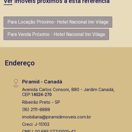
Ver Imóveis próximos a esta referência
Para Locação Próximo- Hotel Nacional Inn Vilage
Para Venda Próximo - Hotel Nacional Inn Vilage
Endereço
Piramid - Canadá
Avenida Carlos Consoni, 880 - Jardim Canadá,
CEP:
14024-270
Ribeirão Preto - SP
(16) 2111-8888
imobiliaria@piramidimoveis.com.br
Creci: J-15102
CNPJ: 00.685.077/0001-42