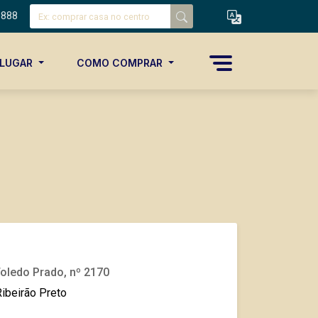
8888
ALUGAR
COMO COMPRAR
oledo Prado, nº 2170
ibeirão Preto