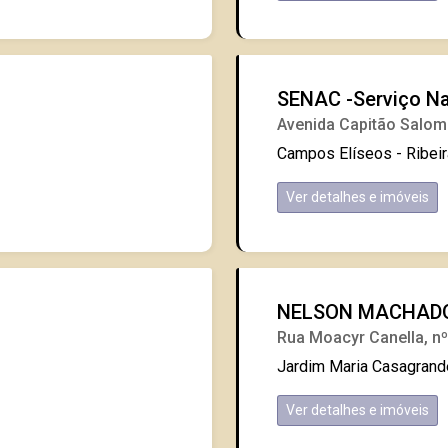
SENAC -Serviço Nac
Avenida Capitão Salom
Campos Elíseos - Ribei
Ver detalhes e imóveis
NELSON MACHAD
Rua Moacyr Canella, n
Jardim Maria Casagrande
Ver detalhes e imóveis