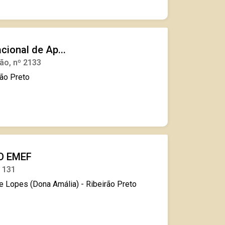
ional de Ap...
ão, nº 2133
rão Preto
O EMEF
º 131
 Lopes (Dona Amália) - Ribeirão Preto