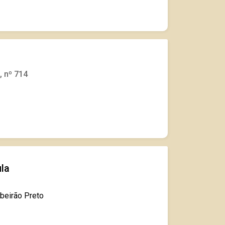
, nº 714
ula
ibeirão Preto