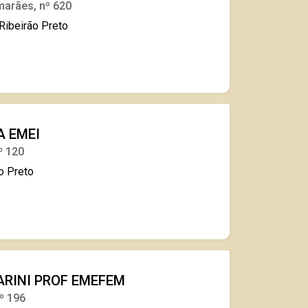
marães, nº 620
Ribeirão Preto
A EMEI
º 120
o Preto
ARINI PROF EMEFEM
º 196