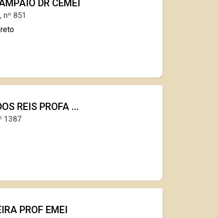
AMPAIO DR CEMEI
 nº 851
Preto
S REIS PROFA ...
º 1387
o
IRA PROF EMEI