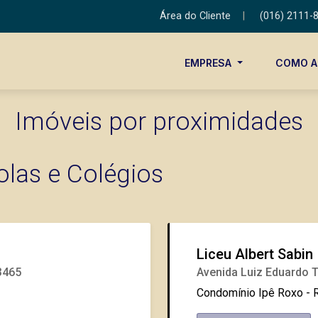
Área do Cliente
|
(016) 2111-
EMPRESA
COMO 
Imóveis por proximidades
olas e Colégios
Liceu Albert Sabin
3465
Avenida Luiz Eduardo T
Condomínio Ipê Roxo - R