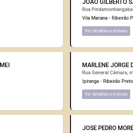
JOAO GILBERTO S
Rua Pindamonhangaba,
Vila Mariana - Ribeirão 
Ver detalhes e imóveis
MEI
MARLENE JORGE DO
Rua General Câmara, n
Ipiranga - Ribeirão Pret
Ver detalhes e imóveis
JOSE PEDRO MORE