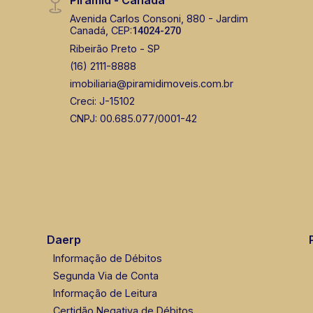
Avenida Carlos Consoni, 880 - Jardim
Canadá, CEP:
14024-270
Ribeirão Preto - SP
(16) 2111-8888
imobiliaria@piramidimoveis.com.br
Creci: J-15102
CNPJ: 00.685.077/0001-42
Daerp
Informação de Débitos
Segunda Via de Conta
Informação de Leitura
Certidão Negativa de Débitos