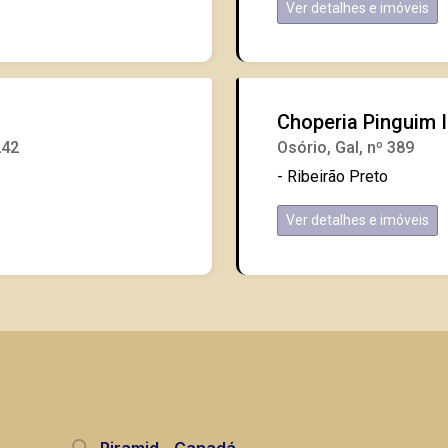
Ver detalhes e imóveis
Choperia Pinguim I
242
Osório, Gal, nº 389
- Ribeirão Preto
Ver detalhes e imóveis
Piramid - Canadá