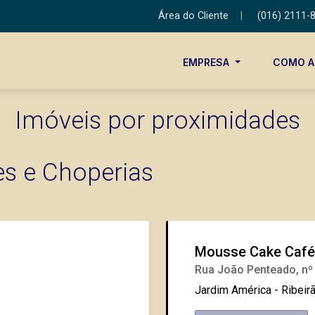
Área do Cliente
|
(016) 2111-
EMPRESA
COMO 
Imóveis por proximidades
es e Choperias
Mousse Cake Café
Rua João Penteado, nº
Jardim América - Ribeir