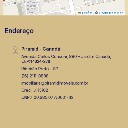
Leaflet
|
©
OpenStreetMap
Endereço
Piramid - Canadá
Avenida Carlos Consoni, 880 - Jardim Canadá,
CEP:
14024-270
Ribeirão Preto - SP
(16) 2111-8888
imobiliaria@piramidimoveis.com.br
Creci: J-15102
CNPJ: 00.685.077/0001-42