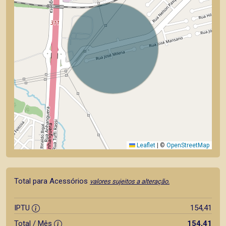
Leaflet
|
©
OpenStreetMap
Total para Acessórios
valores sujeitos a alteração.
IPTU
154,41
Total / Mês
154,41