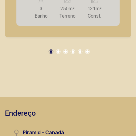
clientes com agilidade e segurança, em locação,
3
250m²
131m²
vendas de imóveis prontos, usados ou mesmo
Banho
Terreno
Const.
nos principais lançamentos da cidade de
Ribeirão Preto.
Endereço
Piramid - Canadá