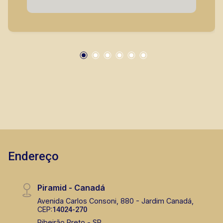
com vista pra cidade; - 02 lavabos. **OBS: O
imóvel encontrasse em fase de final de
acabamento em fechamento em vidro e fachada
em execução.** Em uma das áreas mais
valorizadas de Ribeirão Preto, com excelente
infraestrutura, segurança e fácil acesso. Perto
de restaurantes, escolas, clínicas,
supermercados e a poucos minutos do Ribeirão
Shopping e Parque Raya. Alto fluxo, grande
visibilidade e valorização garantida! A Piramid
tem como objetivo atender seus clientes com
agilidade e segurança, em locação, vendas de
Endereço
imóveis prontos, usados ou mesmo nos
principais lançamentos da cidade de Ribeirão
Preto.
Piramid - Canadá
Avenida Carlos Consoni, 880 - Jardim Canadá,
CEP:
14024-270
Ribeirão Preto - SP