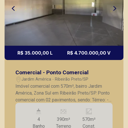
R$ 35.000,00 L
R$ 4.700.000,00 V
Comercial - Ponto Comercial
Jardim América - Ribeirão Preto/SP
Imóvel comercial com 570m², bairro Jardim
América, Zona Sul em Ribeirão Preto/SP. Ponto
comercial com 02 pavimentos, sendo: Térreo: -
02 salas com banheiros privativos; - 02 lavabos
no espaço comum; - Elevador panorâmico; -
4
390m²
570m²
Imóvel com Habite-se e Alvará do Corpo de
Banho
Terreno
Const.
Bombeiros; Pavimento superior: - Sala ampla