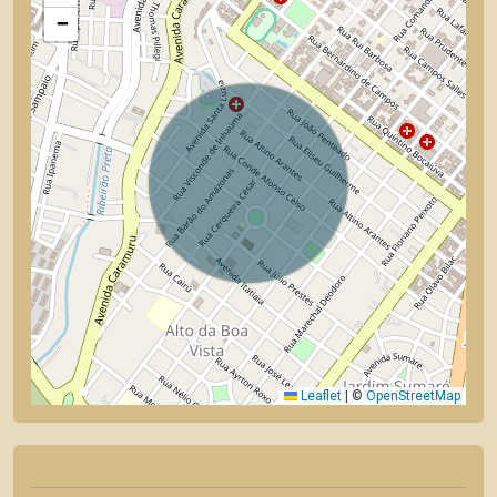
−
Leaflet
|
©
OpenStreetMap