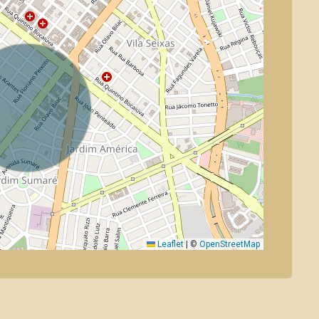
Leaflet
|
©
OpenStreetMap