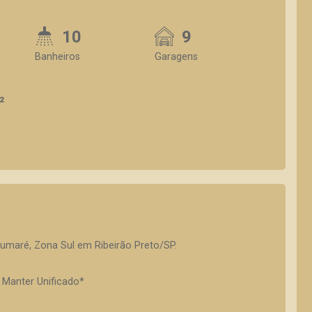
10
9
Banheiros
Garagens
²
umaré, Zona Sul em Ribeirão Preto/SP.
Manter Unificado*