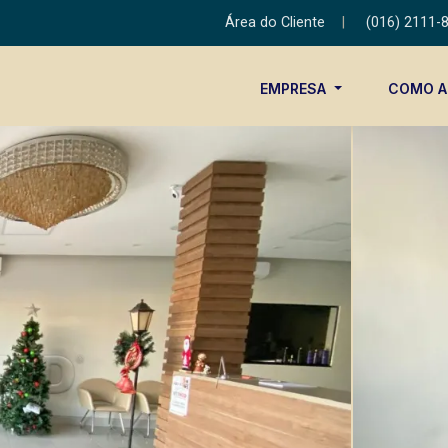
Área do Cliente
|
(016) 2111-
EMPRESA
COMO 