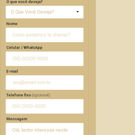
O que você deseja?
O Que Você Deseja?
Nome
Celular / WhatsApp
E-mail
Telefone fixo
(opcional)
Mensagem