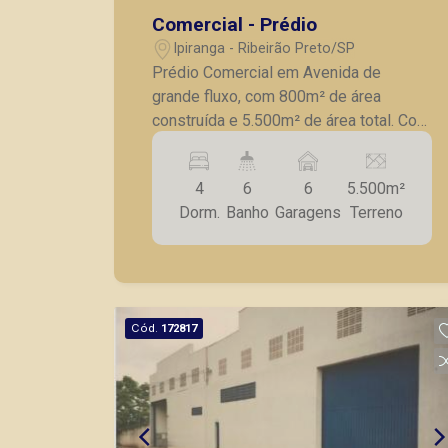
Comercial - Prédio
Ipiranga - Ribeirão Preto/SP
Prédio Comercial em Avenida de
grande fluxo, com 800m² de área
construída e 5.500m² de área total. Com
04 dormitórios, 06 banheiros, 02 salas,
copa, cozinha, AS, hall de entrada.
4
6
6
5.500m²
Edícula com sala e dormitório.
Dorm.
Banho
Garagens
Terreno
Cód.
172817