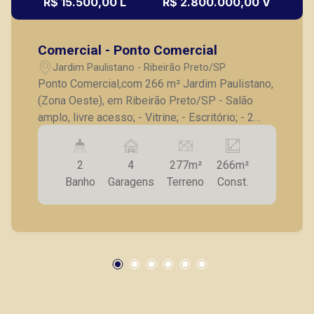
R$ 15.500,00 L
R$ 2.800.000,00 V
Comercial - Ponto Comercial
Jardim Paulistano - Ribeirão Preto/SP
Ponto Comercial,com 266 m² Jardim Paulistano,
(Zona Oeste), em Ribeirão Preto/SP - Salão
amplo, livre acesso; - Vitrine; - Escritório; - 2
banheiros; - Copa e Cozinha; - 4 vagas de
garagem. A Piramid tem como objetivo atender
2
4
277m²
266m²
seus clientes com agilidade e segurança, em
Banho
Garagens
Terreno
Const.
locação, vendas de imóveis prontos, usados ou
mesmo nos principais lançamentos da cidade
de Ribeirão Preto.