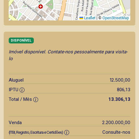
Leaflet
|
©
OpenStreetMap
DISPONÍVEL
Imóvel disponível. Contate-nos pessoalmente para visita-
lo
12.500,00
Aluguel
IPTU
806,13
Total / Mês
13.306,13
2.200.000,00
Venda
Consulte-nos
(ITBI, Registro, Escritura e Certidões)