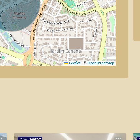
Leaflet
|
©
OpenStreetMap
Cód.
209597