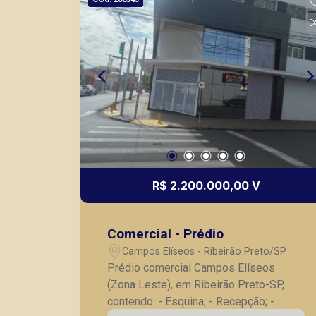
R$ 2.200.000,00 V
Comercial - Prédio
Campos Elíseos - Ribeirão Preto/SP
Prédio comercial Campos Elíseos
(Zona Leste), em Ribeirão Preto-SP,
contendo: - Esquina; - Recepção; -