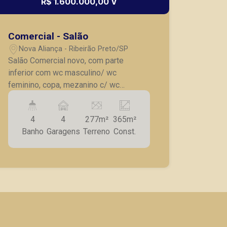
R$ 1.600.000,00 V
Comercial - Salão
Nova Aliança - Ribeirão Preto/SP
Salão Comercial novo, com parte
inferior com wc masculino/ wc
feminino, copa, mezanino c/ wc
masculino e feminino, 4 vagas de
garagem recuadas.
4
4
277m²
365m²
Banho
Garagens
Terreno
Const.