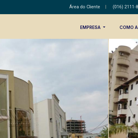
Área do Cliente
|
(016) 2111-
EMPRESA
COMO 