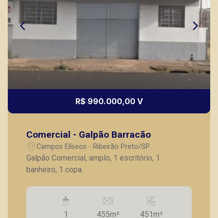
R$ 990.000,00 V
Comercial - Galpão Barracão
Campos Elíseos - Ribeirão Preto/SP
Galpão Comercial, amplo, 1 escritório, 1
banheiro, 1 copa.
1
455m²
451m²