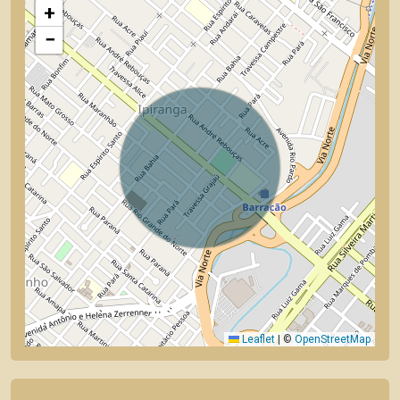
+
−
Leaflet
|
©
OpenStreetMap