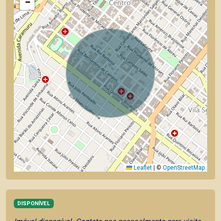
−
Leaflet
|
©
OpenStreetMap
DISPONÍVEL