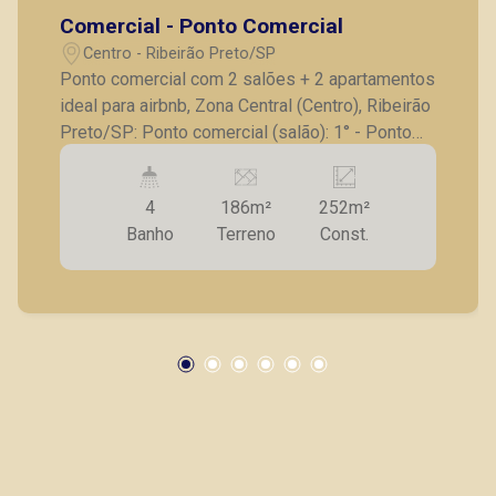
Comercial - Ponto Comercial
Centro - Ribeirão Preto/SP
Ponto comercial com 2 salões + 2 apartamentos
ideal para airbnb, Zona Central (Centro), Ribeirão
Preto/SP: Ponto comercial (salão): 1° - Ponto
comercial pequeno: - Salão; - Copa; - 01
banheiro; 2º - Ponto comercial grande: - Salão
4
186m²
252m²
bem amplo; - Cozinha; - Corredor lateral; - 01
Banho
Terreno
Const.
Banheiro; Apartamentos ideal para airbnb: 1° -
Apartamento pequeno: - Sala; - Cozinha; - Área
de serviço; - 01 banheiro social; - 01 dormitório.
2 º - Apartamento grande: - Sala; - Cozinha; -
Área de serviço; - 01 banheiro social; - 01
dormitório. A Piramid tem como objetivo atender
seus clientes com agilidade e segurança, em
locação, vendas de imóveis prontos, usados ou
mesmo nos principais lançamentos da cidade
de Ribeirão Preto.