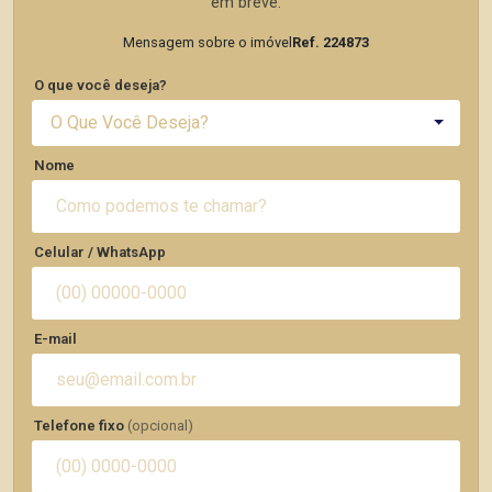
em breve.
Mensagem sobre o imóvel
Ref. 224873
O que você deseja?
O Que Você Deseja?
Nome
Celular / WhatsApp
E-mail
Telefone fixo
(opcional)