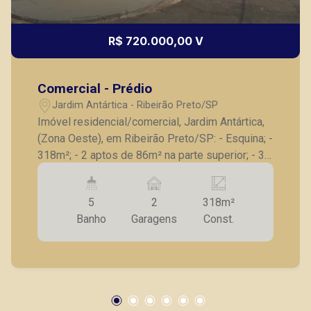
R$ 720.000,00 V
Comercial - Prédio
Jardim Antártica - Ribeirão Preto/SP
Imóvel residencial/comercial, Jardim Antártica,
(Zona Oeste), em Ribeirão Preto/SP: - Esquina; -
318m²; - 2 aptos de 86m² na parte superior; - 3
salões. A Piramid tem como objetivo atender
seus clientes com agilidade e segurança, em
5
2
318m²
locação, vendas de imóveis prontos, usados ou
Banho
Garagens
Const.
mesmo nos principais lançamentos da cidade
de Ribeirão Preto.