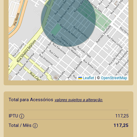
Leaflet
|
©
OpenStreetMap
Total para Acessórios
valores sujeitos a alteração.
IPTU
117,25
Total / Mês
117,25