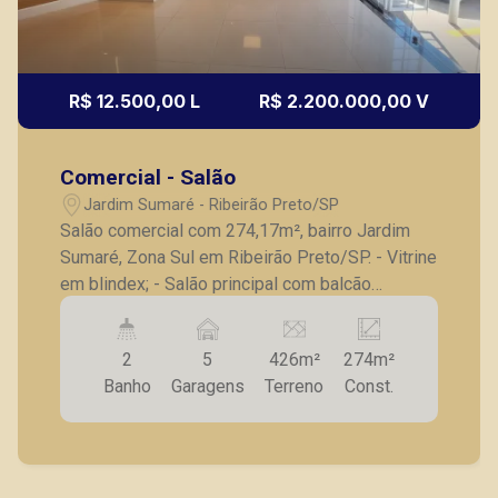
R$ 12.500,00 L
R$ 2.200.000,00 V
Comercial - Salão
Jardim Sumaré - Ribeirão Preto/SP
Salão comercial com 274,17m², bairro Jardim
Sumaré, Zona Sul em Ribeirão Preto/SP. - Vitrine
em blindex; - Salão principal com balcão
dividido em 2 salas; - 3 quartos com armários; -
Banheiro social; - Cozinha com armários; - 2
2
5
426m²
274m²
dependências e banheiro de serviço; - Quintal; -
Banho
Garagens
Terreno
Const.
4 vagas de garagem recuadas para
estacionamento; - Excelente localização em
avenida principal da cidade de grande fluxo.
Também temos imóveis no Jardim Olhos d
´Água, Nova Aliança, Jardim Irajá, Bosque das