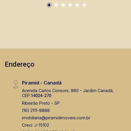
Juritis, casas e apartamentos próximos a
mercados, farmácias, escolas, além de pontos
comerciais localizados na Zona Sul.
Endereço
Piramid - Canadá
Avenida Carlos Consoni, 880 - Jardim Canadá,
CEP:
14024-270
Ribeirão Preto - SP
(16) 2111-8888
imobiliaria@piramidimoveis.com.br
Creci: J-15102