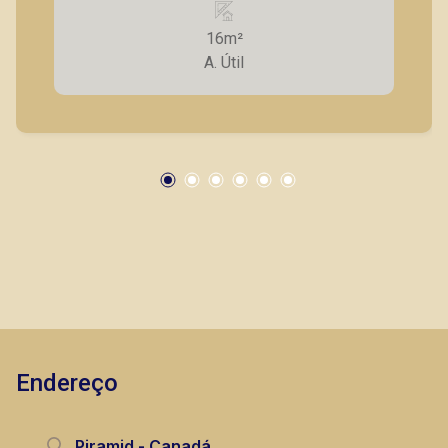
clientes com agilidade e segurança, em locação,
16m²
vendas de imóveis prontos, usados ou mesmo
A. Útil
nos principais lançamentos da cidade de
Ribeirão Preto.
Endereço
Piramid - Canadá