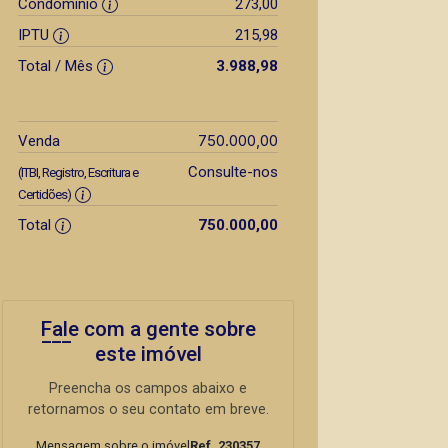
Condomínio
273,00
IPTU
215,98
Total / Mês
3.988,98
750.000,00
Venda
Consulte-nos
(ITBI, Registro, Escritura e
Certidões)
Total
750.000,00
Fale com a gente sobre
este imóvel
Preencha os campos abaixo e
retornamos o seu contato em breve.
Mensagem sobre o imóvel
Ref. 230357