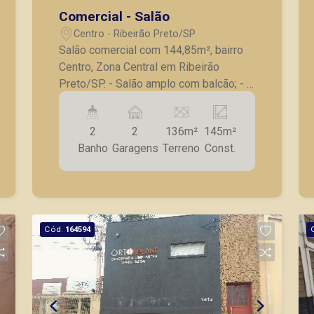
Comercial - Salão
Centro - Ribeirão Preto/SP
Salão comercial com 144,85m², bairro
Centro, Zona Central em Ribeirão
Preto/SP. - Salão amplo com balcão; - 2
banheiros; - Copa; - 2 vagas de
garagem; - Excelente localização em
2
2
136m²
145m²
avenida de grande fluxo. A Piramid tem
Banho
Garagens
Terreno
Const.
como objetivo atender seus clientes
com agilidade e segurança, em locação,
vendas de imóveis prontos, usados ou
mesmo nos principais lançamentos da
cidade de Ribeirão Preto.
Cód.
164594