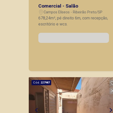
Comercial - Salão
Campos Elíseos - Ribeirão Preto/SP
678,24m², pé direito 6m, com recepção,
escritório e wcs.
Cód.
227987