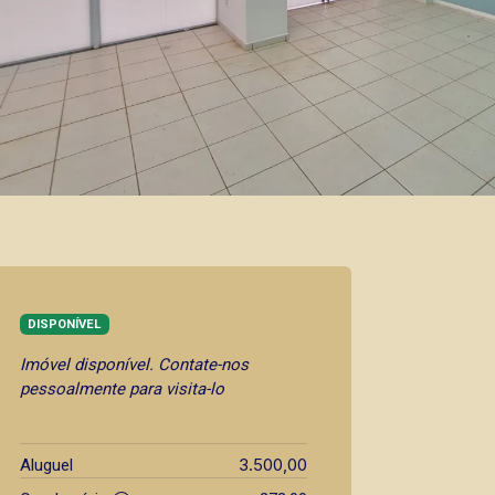
DISPONÍVEL
Imóvel disponível. Contate-nos
pessoalmente para visita-lo
3.500,00
Aluguel