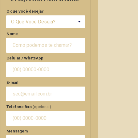
O que você deseja?
O Que Você Deseja?
Nome
Celular / WhatsApp
E-mail
Telefone fixo
(opcional)
Mensagem