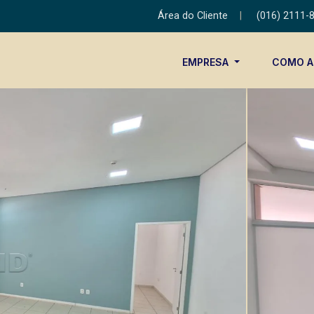
Área do Cliente
|
(016) 2111-
EMPRESA
COMO 