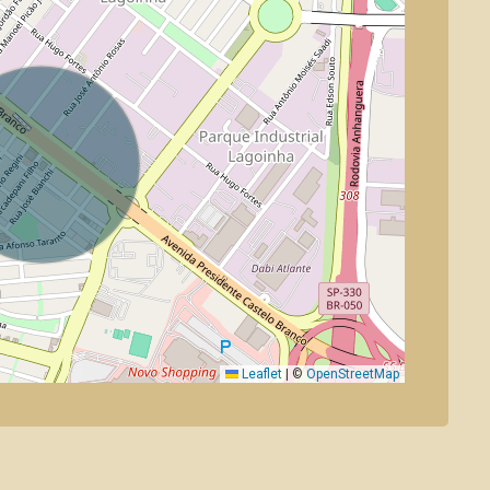
Leaflet
|
©
OpenStreetMap