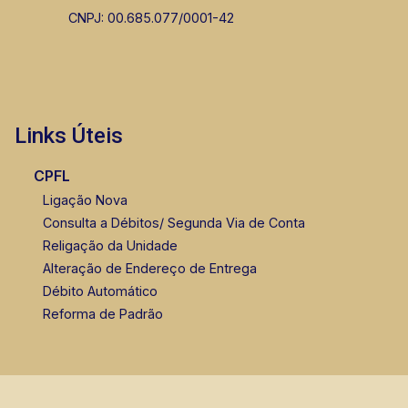
CNPJ: 00.685.077/0001-42
Links Úteis
Murilo Bazilio
CRECI 307.010 - Venda
CPFL
(16) 98119-7226
Ligação Nova
Consulta a Débitos/ Segunda Via de Conta
Corretor(a) Online
Religação da Unidade
Alteração de Endereço de Entrega
Débito Automático
Reforma de Padrão