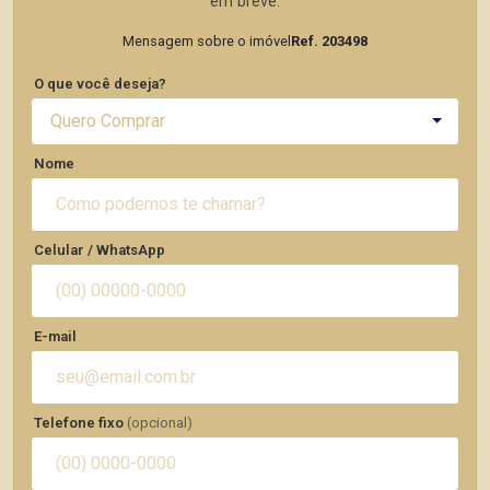
em breve.
Mensagem sobre o imóvel
Ref. 203498
O que você deseja?
Quero Comprar
Nome
Celular / WhatsApp
E-mail
Telefone fixo
(opcional)