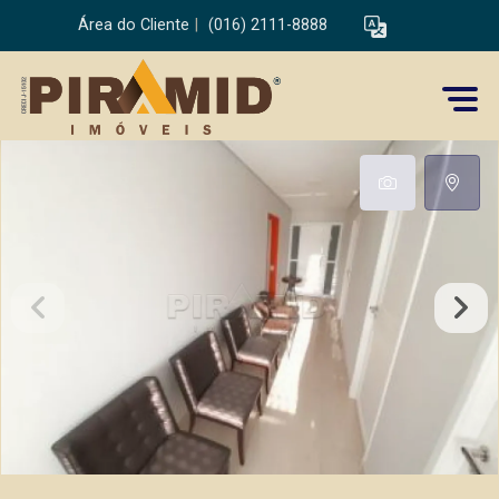
Área do Cliente
|
(016) 2111-8888