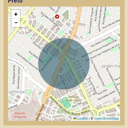
Preto
+
−
Leaflet
|
©
OpenStreetMap