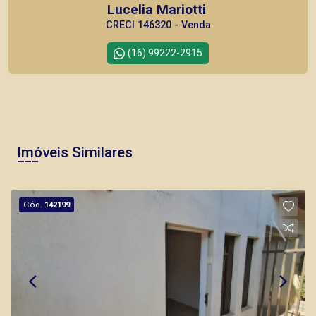
Lucelia Mariotti
CRECI 146320 - Venda
(16) 99222-2915
CORRETOR DE PLANTÃO
Imóveis Similares
Bráulio Alvarez
Cód.
142199
CRECI 234.175 - Venda
(16) 99327-7979
Corretor(a) Online
CORRETOR DE PLANTÃO