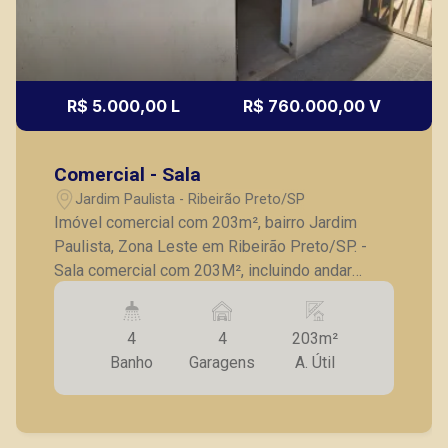
R$ 5.000,00 L
R$ 760.000,00 V
Fátima Spadaro
Comercial - Sala
CRECI 119074 - Venda
Jardim Paulista - Ribeirão Preto/SP
(16) 99105-3578
Imóvel comercial com 203m², bairro Jardim
Paulista, Zona Leste em Ribeirão Preto/SP. -
Corretor(a) Online
Sala comercial com 203M², incluindo andar
CORRETOR DE PLANTÃO
inferior e superior; - Hall de entrada; - Recepção
com balcão; - Sala de espera; - Depósito; - 3
4
4
203m²
banheiros; - Copa para refeição no piso inferior
Banho
Garagens
A. Útil
e superior; - Depósito no piso inferior; - Sala
exclusiva para reuniões; - Sala para diretoria
com banheiro privativo; - Sala para servidor; - 2
sacadas; - 4 vagas de garagem exclusivas. A