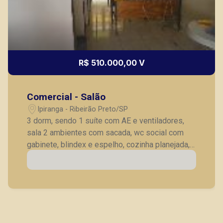
R$ 510.000,00 V
Comercial - Salão
Ipiranga - Ribeirão Preto/SP
3 dorm, sendo 1 suíte com AE e ventiladores,
sala 2 ambientes com sacada, wc social com
gabinete, blindex e espelho, cozinha planejada,
1 vaga garagem, salão no piso inferior com
230m², com escritório e wc, área de lazer na
cobertura.