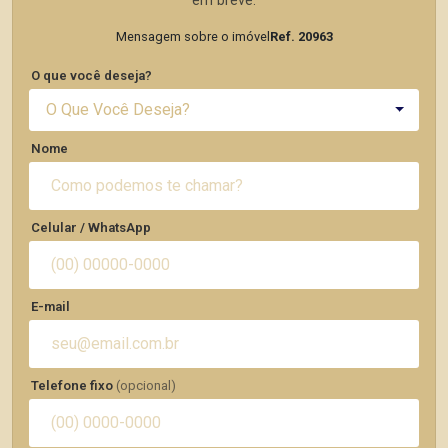
em breve.
Mensagem sobre o imóvel
Ref. 20963
O que você deseja?
O Que Você Deseja?
Nome
Celular / WhatsApp
E-mail
Telefone fixo
(opcional)