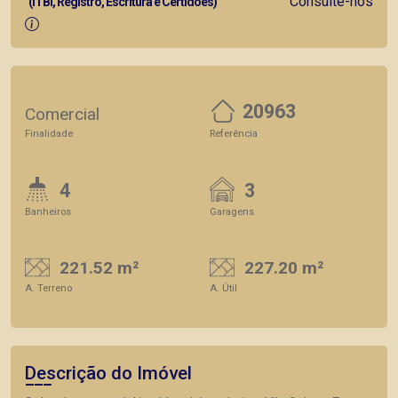
Consulte-nos
(ITBI, Registro, Escritura e Certidões)
20963
Comercial
Finalidade
Referência
4
3
Banheiros
Garagens
221.52 m²
227.20 m²
A. Terreno
A. Útil
Descrição do Imóvel