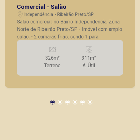
Comercial - Salão
Independência - Ribeirão Preto/SP
Salão comercial, no Bairro Independência, Zona
Norte de Ribeirão Preto/SP. - Imóvel com amplo
salão; - 2 câmaras frias, sendo 1 para
congelamento e 1 para resfriamento; -
Mezanino; - Casa aos fundos com 70M² que dá
326m²
311m²
para fazer de depósito; - Imóvel em ótima
Terreno
A. Útil
localização, ótimo para comércios,
supermercados e afins. A Piramid tem como
objetivo atender seus clientes com agilidade e
segurança, em locação, vendas de imóveis
prontos, usados ou mesmo nos principais
lançamentos da cidade de Ribeirão Preto.