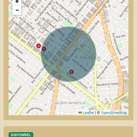
+
−
Leaflet
|
©
OpenStreetMap
DISPONÍVEL