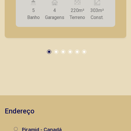
banheiros; - Amplo salão parte superior; - 4
5
4
220m²
303m²
vagas recuadas de garagem. A Piramid tem
Banho
Garagens
Terreno
Const.
como objetivo atender seus clientes com
agilidade e segurança, em locação, vendas de
imóveis prontos, usados ou mesmo nos
principais lançamentos da cidade de Ribeirão
Preto.
Endereço
Piramid - Canadá