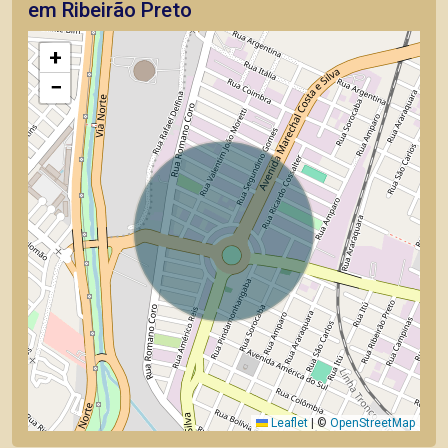
em Ribeirão Preto
+
−
Leaflet
|
©
OpenStreetMap