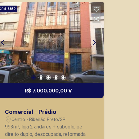
CRECI 234.175 - Venda
Cód.
3839
(16) 99327-7979
Corretor(a) Online
CORRETOR DE PLANTÃO
R$ 7.000.000,00 V
Thamiris Leandra Benevides
CRECI 270092 - Venda
Comercial - Prédio
(16) 99263-0551
Centro - Ribeirão Preto/SP
Corretor(a) Online
993m², loja 2 andares + subsolo, pé
direito duplo, desocupada, reformada.