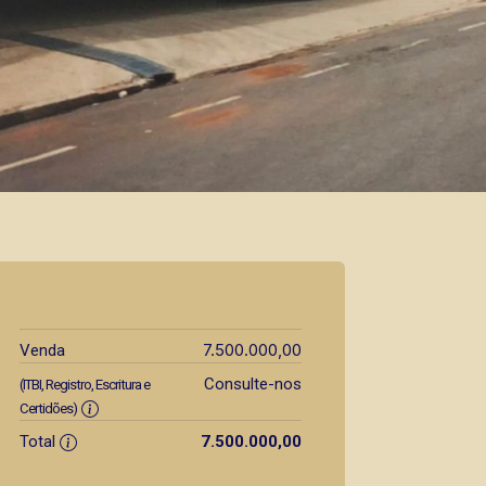
7.500.000,00
Venda
Consulte-nos
(ITBI, Registro, Escritura e
Certidões)
Total
7.500.000,00