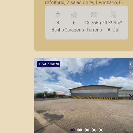
refeitório, 2 salas de tv, 1 vestiário, 6
vagas de garagem na frente e nos
fundos diversas.
8
6
13.758m²
3.399m²
Banho
Garagens
Terreno
A. Útil
Cód.
192878