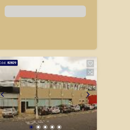
CORRETOR DE PLANTÃO
Marcos Antonio Ferreira
CRECI 82740 - Venda
Cód.
82829
(16) 99137-0754
Corretor(a) Online
CORRETOR DE PLANTÃO