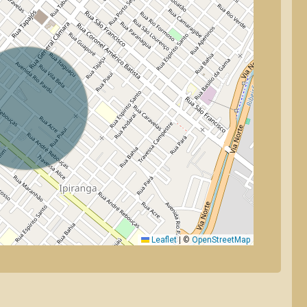
Leaflet
|
©
OpenStreetMap