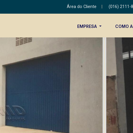
Área do Cliente
|
(016) 2111-
EMPRESA
COMO 