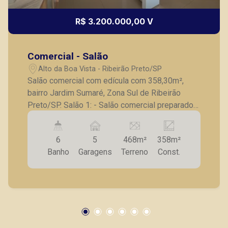
R$ 3.200.000,00 V
Comercial - Salão
Alto da Boa Vista - Ribeirão Preto/SP
Salão comercial com edícula com 358,30m²,
bairro Jardim Sumaré, Zona Sul de Ribeirão
Preto/SP. Salão 1: - Salão comercial preparado
para loja de roupa; - Estoque; - Banheiro; -
Vestuário; - Copa; - Vagas de garagens na frente
6
5
468m²
358m²
paralelas e rotativas. Salão 2 Grande: - Sala
Banho
Garagens
Terreno
Const.
ampla; - Jardim de inverno; - Banheiro de apoio;
- Mezanino com sala grande; - 2 Lavabos; -
Copa; Casa no fundo: - 2 quartos, sendo 1 suíte
com closet; - Sala para 2 ambientes; - Cozinha
com armários; - Lavanderia; - Piscina; - Jardim
de inverno; A Piramid tem como objetivo atender
seus clientes com agilidade e segurança, em