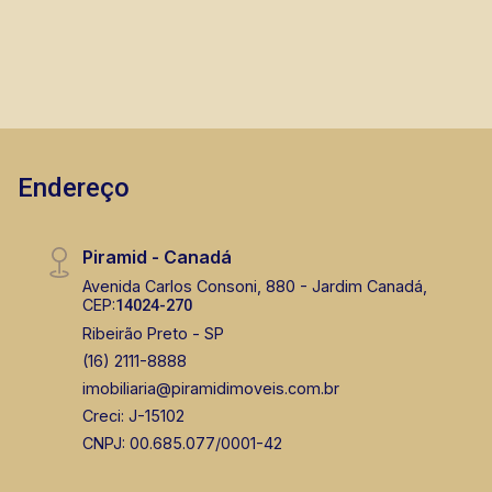
locação, vendas de imóveis prontos, usados ou
mesmo nos principais lançamentos da cidade
de Ribeirão Preto.
Endereço
Piramid - Canadá
Avenida Carlos Consoni, 880 - Jardim Canadá,
CEP:
14024-270
Ribeirão Preto - SP
(16) 2111-8888
imobiliaria@piramidimoveis.com.br
Creci: J-15102
CNPJ: 00.685.077/0001-42