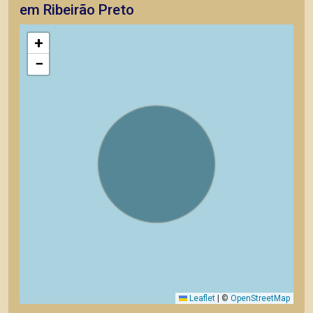
em Ribeirão Preto
+
−
Leaflet
|
©
OpenStreetMap