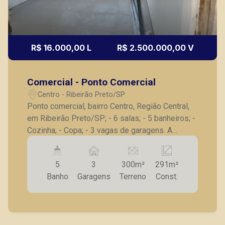
R$ 16.000,00 L
R$ 2.500.000,00 V
Comercial - Ponto Comercial
Centro - Ribeirão Preto/SP
Ponto comercial, bairro Centro, Região Central,
em Ribeirão Preto/SP; - 6 salas; - 5 banheiros; -
Cozinha; - Copa; - 3 vagas de garagens. A
Piramid tem como objetivo atender seus
clientes com agilidade e segurança, em locação,
5
3
300m²
291m²
vendas de imóveis prontos, usados ou mesmo
Banho
Garagens
Terreno
Const.
nos principais lançamentos da cidade de
Ribeirão Preto.