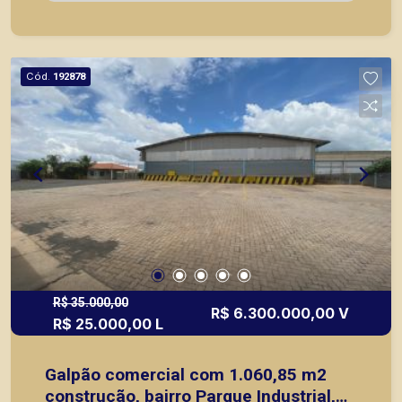
já com Energia Fotovoltaica* Fácil acesso à
Rodovia Anhanguera. A Piramid tem como
objetivo atender seus clientes com agilidade e
segurança, em locação, vendas de imóveis
Cód.
192878
prontos, usados ou mesmo nos principais
lançamentos da cidade de Ribeirão Preto.
R$ 35.000,00
R$ 6.300.000,00 V
R$ 25.000,00 L
Galpão comercial com 1.060,85 m2
construção, bairro Parque Industrial,