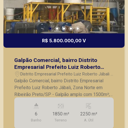
R$ 5.800.000,00 V
Galpão Comercial, bairro Distrito
Empresarial Prefeito Luiz Roberto
Jábali, Zona Norte em Ribeirão
Distrito Empresarial Prefeito Luiz Roberto Jábali -
Preto/SP
Ribeirão Preto/SP
Galpão Comercial, bairro Distrito Empresarial
Prefeito Luiz Roberto Jábali, Zona Norte em
Ribeirão Preto/SP - Galpão amplo com 1500m²; -
Pé direito alto; - Recepção; - 04 Salas, sendo 01
com banheiro; - 03 Banheiros, sendo 01
6
1850 m²
2250 m²
Adaptado; - Refeitório; - Vestiários Masc/Fem; -
Banho
Terreno
A. Útil
Entrada para caminhão de grande porte; *Imóvel