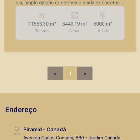
pia, amplo galpão c/ entrada e saída p/ carretas e
pé direito 9m.
11563.30 m²
5449.19 m²
6000 m²
Terreno
Const.
A. Útil
«
1
»
Endereço
Piramid - Canadá
Avenida Carlos Consoni, 880 - Jardim Canadá,