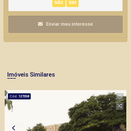
Enviar meu interesse
Imóveis Similares
Cód.
127358