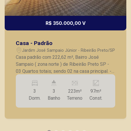
R$ 350.000,00 V
Casa - Padrão
Jardim José Sampaio Júnior - Ribeirão Preto/SP
Casa padrão com 222,62 m², Bairro José
Sampaio ( zona norte ) de Ribeirão Preto SP -
03 Quartos totais; sendo 02 na casa principal. -
01 suíte com copa na frente; - Sala de tv; -
Cozinha; - Banheiro social e de serviço; -
3
3
223m²
97m²
lavanderia; - Entrada individuais; - 04 vagas de
Dorm.
Banho
Terreno
Const.
garagem. A Piramid tem como objetivo atender
seus clientes com agilidade e segurança, em
locação, vendas de imóveis prontos, usados ou
mesmo nos principais lançamentos da cidade
de Ribeirão Preto.