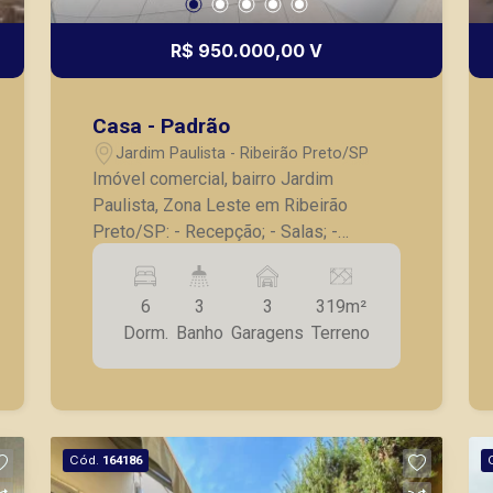
R$ 950.000,00 V
Casa - Padrão
Jardim Paulista - Ribeirão Preto/SP
Imóvel comercial, bairro Jardim
Paulista, Zona Leste em Ribeirão
Preto/SP: - Recepção; - Salas; -
Cozinha; - Quintal; - Depósito externo; -
Excelente localização em avenida de
6
3
3
319m²
grande fluxo; - 03 vagas recuadas para
Dorm.
Banho
Garagens
Terreno
estacionamento. A Piramid tem como
objetivo atender seus clientes com
agilidade e segurança, em locação,
vendas de imóveis prontos, usados ou
mesmo nos principais lançamentos da
Cód.
164186
cidade de Ribeirão Preto.