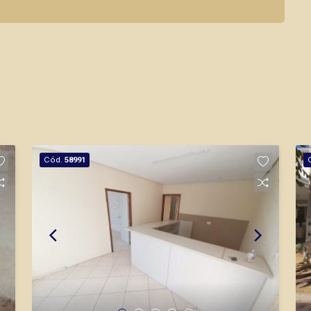
Cód.
58991