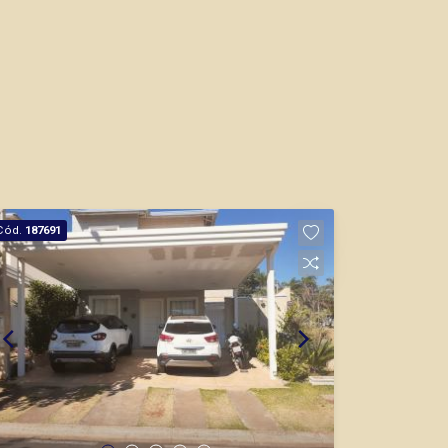
Cód.
187691