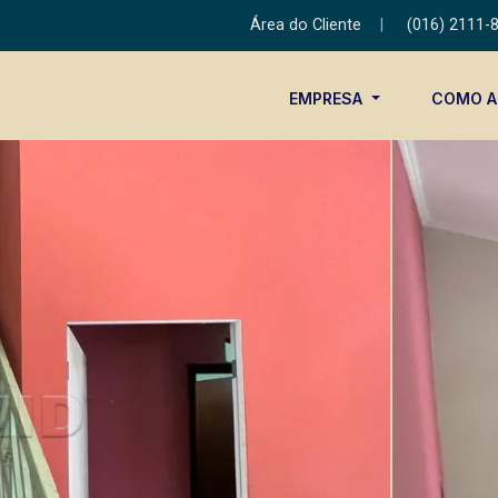
Área do Cliente
|
(016) 2111-
EMPRESA
COMO 