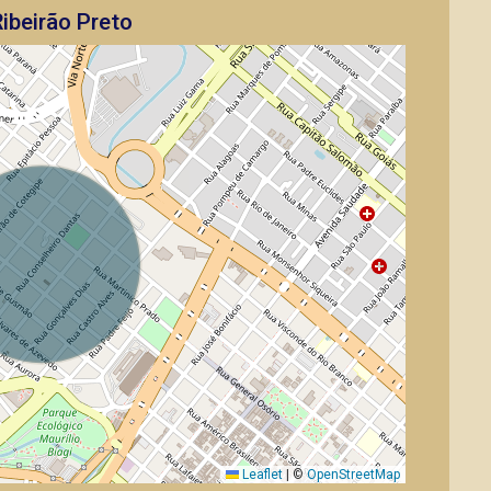
ibeirão Preto
Leaflet
|
©
OpenStreetMap