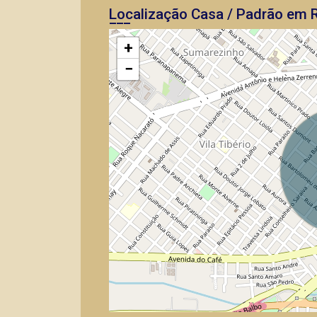
Localização Casa / Padrão em R
+
−