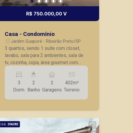
R$ 750.000,00 V
Casa - Condomínio
Jardim Guaporé - Ribeirão Preto/SP
3 quartos, sendo 1 suíte com closet,
lavabo, sala para 2 ambientes, sala de
tv, cozinha, copa, área gourmet com
churrasqueira, lavanderia, 2 vagas de
garagem cobertas.
3
2
2
402m²
Dorm.
Banho
Garagens
Terreno
Cód.
206282