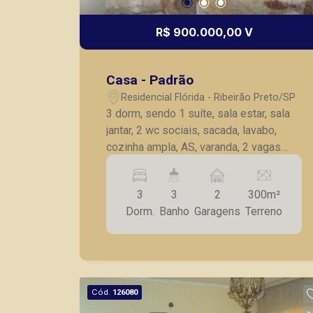
R$ 900.000,00 V
Casa - Padrão
Residencial Flórida - Ribeirão Preto/SP
3 dorm, sendo 1 suíte, sala estar, sala
jantar, 2 wc sociais, sacada, lavabo,
cozinha ampla, AS, varanda, 2 vagas
cobertas garagem.
3
3
2
300m²
Dorm.
Banho
Garagens
Terreno
Cód.
126080