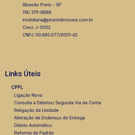
Murilo Bazilio
Ribeirão Preto - SP
CRECI 307.010 - Venda
(16) 2111-8888
imobiliaria@piramidimoveis.com.br
(16) 98119-7226
Creci: J-15102
Corretor(a) Online
CNPJ: 00.685.077/0001-42
CORRETOR DE PLANTÃO
Links Úteis
CPFL
Marcos Antonio Ferreira
Ligação Nova
CRECI 82740 - Venda
Consulta a Débitos/ Segunda Via de Conta
Religação da Unidade
(16) 99137-0754
Alteração de Endereço de Entrega
Débito Automático
Corretor(a) Online
Reforma de Padrão