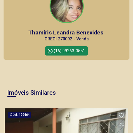
Thamiris Leandra Benevides
CRECI 270092 - Venda
(16) 99263-0551
Corretor(a) Online
CORRETOR DE PLANTÃO
Imóveis Similares
Cód.
129464
Fabiana Gonçalves
CRECI 293.460 - Venda