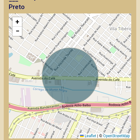
Preto
+
−
Leaflet
|
©
OpenStreetMap