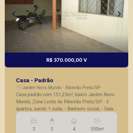
(16) 99799-9323
Corretor(a) Online
CORRETOR DE PLANTÃO
R$ 370.000,00 V
Casa - Padrão
Fátima Spadaro
Jardim Novo Mundo - Ribeirão Preto/SP
CRECI 119074 - Venda
Casa padrão com 151,25m², bairro Jardim Novo
Mundo, Zona Leste de Ribeirão Preto/SP. - 3
(16) 99105-3578
quartos, sendo 1 suíte; - Banheiro social; - Sala
Corretor(a) Online
de estar; - Copa; - Cozinha; - Área de serviço; -
Quintal; - Varanda; - Jardim de inverno; - Piso
CORRETOR DE PLANTÃO
3
3
4
350m²
frio em todos os ambientes; - Ventiladores