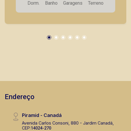
Dorm.
Banho
Garagens
Terreno
instalados; - 4 vagas de garagem. A Piramid tem
como objetivo atender seus clientes com
agilidade e segurança, em locação, vendas de
imóveis prontos, usados ou mesmo nos
principais lançamentos da cidade de Ribeirão
Preto.
Bráulio Alvarez
CRECI 234.175 - Venda
(16) 99327-7979
Corretor(a) Online
CORRETOR DE PLANTÃO
Endereço
Piramid - Canadá
Avenida Carlos Consoni, 880 - Jardim Canadá,
CEP:
14024-270